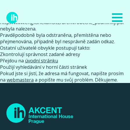
ERROR404
Stránka nenalezena!
Je nám líto, ale požadovaná stránka na adrese
http://www.englishexams.cz/archiv/obecne_podminky.pdf
nebyla nalezena.
Pravděpodobně byla odstraněna, přemístěna nebo
přejmenována, případně byl nesprávně zadán odkaz.
Ostatní uživatelé obvykle postupují takto:
Zkontrolují správnost zadané adresy
Přejdou na
úvodní stránku
Použijí vyhledávání v horní části stránek
Pokud jste si jistí, že adresa má fungovat, napište prosím
na
webmastera
a popište mu svůj problém. Děkujeme.