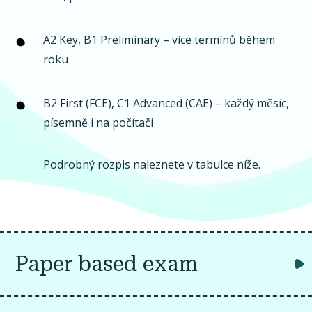
A2 Key, B1 Preliminary
– více termínů během
roku
B2 First (FCE), C1 Advanced (CAE)
– každý měsíc,
písemně i na počítači
Podrobný rozpis naleznete v tabulce níže.
Paper based exam