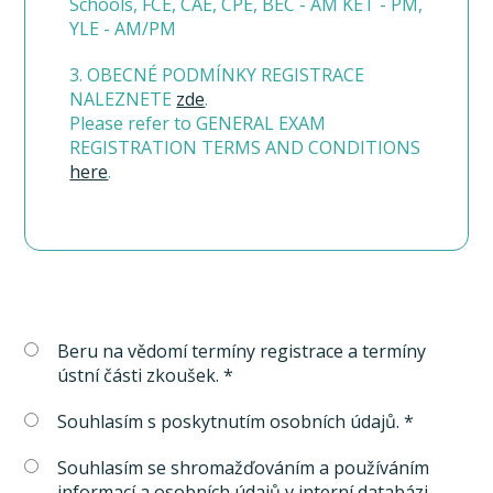
Schools, FCE, CAE, CPE, BEC - AM KET - PM,
YLE - AM/PM
3. OBECNÉ PODMÍNKY REGISTRACE
NALEZNETE
zde
.
Please refer to GENERAL EXAM
REGISTRATION TERMS AND CONDITIONS
here
.
Beru na vědomí termíny registrace a termíny
ústní části zkoušek. *
Souhlasím s poskytnutím osobních údajů. *
Souhlasím se shromažďováním a používáním
informací a osobních údajů v interní databázi