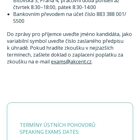
Bítovská 3, Praha 4, pracovní doba pondělí až
čtvrtek 8:30–18:00, pátek 8:30-14:00
Bankovním převodem na účet číslo 883 388 001/
5500
Do zprávy pro příjemce uveďte jméno kandidáta, jako
variabilní symbol uveďte číslo zaslaného předpisu
k úhradě. Pokud hradíte zkoušku v nejzazších
termínech, zašlete doklad o zaplacení poplatku za
zkoušku na e-mail
exams@akcent.cz
.
TERMÍNY ÚSTNÍCH POHOVORŮ:
SPEAKING EXAMS DATES: