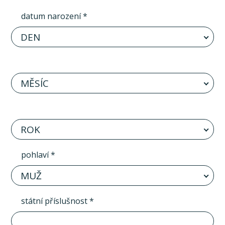
datum narození *
DEN
MĚSÍC
ROK
pohlaví *
MUŽ
státní příslušnost *