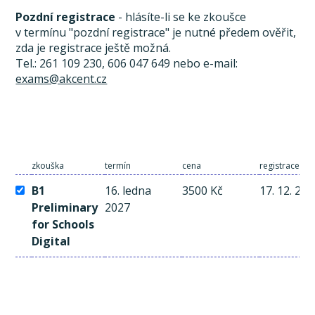
Pozdní registrace
- hlásíte-li se ke zkoušce
v termínu "pozdní registrace" je nutné předem ověřit,
zda je registrace ještě možná.
Tel.: 261 109 230, 606 047 649 nebo e-mail:
exams@akcent.cz
zkouška
termín
cena
registrace a 
B1
16. ledna
3500 Kč
17. 12. 20
Preliminary
2027
for Schools
Digital