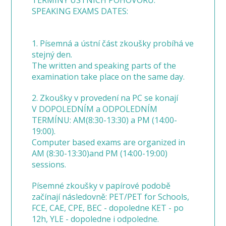
TERMÍNY ÚSTNÍCH POHOVORŮ:
SPEAKING EXAMS DATES:
1. Písemná a ústní část zkoušky probíhá ve
stejný den.
The written and speaking parts of the
examination take place on the same day.
2. Zkoušky v provedení na PC se konají
V DOPOLEDNÍM a ODPOLEDNÍM
TERMÍNU: AM(8:30-13:30) a PM (14:00-
19:00).
Computer based exams are organized in
AM (8:30-13:30)and PM (14:00-19:00)
sessions.
Písemné zkoušky v papírové podobě
začínají následovně: PET/PET for Schools,
FCE, CAE, CPE, BEC - dopoledne KET - po
12h, YLE - dopoledne i odpoledne.