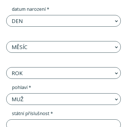
datum narození *
DEN
MĚSÍC
ROK
pohlaví *
MUŽ
státní příslušnost *