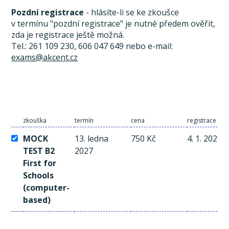
Pozdní registrace
- hlásíte-li se ke zkoušce
v termínu "pozdní registrace" je nutné předem ověřit,
zda je registrace ještě možná.
Tel.: 261 109 230, 606 047 649 nebo e-mail:
exams@akcent.cz
zkouška
termín
cena
registrace a p
MOCK
13. ledna
750 Kč
4. 1. 2027
TEST B2
2027
First for
Schools
(computer-
based)