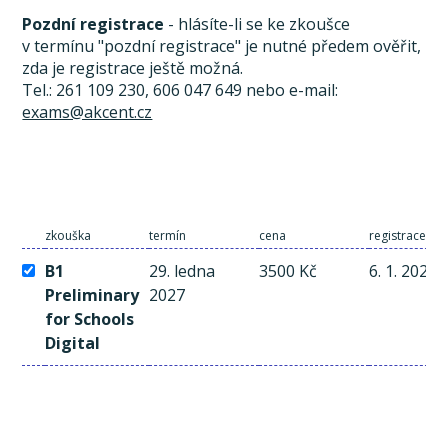
Pozdní registrace
- hlásíte-li se ke zkoušce
v termínu "pozdní registrace" je nutné předem ověřit,
zda je registrace ještě možná.
Tel.: 261 109 230, 606 047 649 nebo e-mail:
exams@akcent.cz
zkouška
termín
cena
registrace a 
B1
29. ledna
3500 Kč
6. 1. 2027
Preliminary
2027
for Schools
Digital