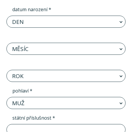
datum narození *
DEN
MĚSÍC
ROK
pohlaví *
MUŽ
státní příslušnost *