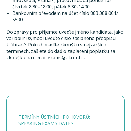
Bítovská 3, Praha 4, pracovní doba pondělí až
čtvrtek 8:30–18:00, pátek 8:30-14:00
Bankovním převodem na účet číslo 883 388 001/
5500
Do zprávy pro příjemce uveďte jméno kandidáta, jako
variabilní symbol uveďte číslo zaslaného předpisu
k úhradě. Pokud hradíte zkoušku v nejzazších
termínech, zašlete doklad o zaplacení poplatku za
zkoušku na e-mail
exams@akcent.cz
.
TERMÍNY ÚSTNÍCH POHOVORŮ:
SPEAKING EXAMS DATES: