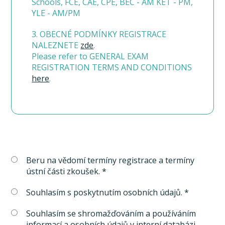
Schools, FCE, CAE, CPE, BEC - AM KET - PM,
YLE - AM/PM
3. OBECNÉ PODMÍNKY REGISTRACE
NALEZNETE
zde
.
Please refer to GENERAL EXAM
REGISTRATION TERMS AND CONDITIONS
here
.
Beru na vědomí termíny registrace a termíny
ústní části zkoušek. *
Souhlasím s poskytnutím osobních údajů. *
Souhlasím se shromažďováním a používáním
informací a osobních údajů v interní databázi