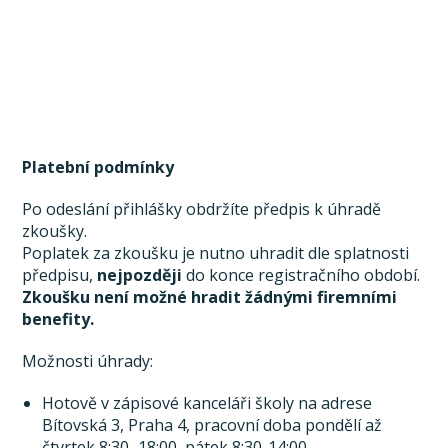
Platební podmínky
Po odeslání přihlášky obdržíte předpis k úhradě
zkoušky.
Poplatek za zkoušku je nutno uhradit dle splatnosti
předpisu,
nejpozději
do konce registračního období.
Zkoušku není možné hradit žádnými firemními
benefity.
Možnosti úhrady:
Hotově v zápisové kanceláři školy na adrese
Bítovská 3, Praha 4, pracovní doba pondělí až
čtvrtek 8:30–18:00, pátek 8:30-14:00