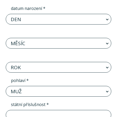
datum narození *
DEN
MĚSÍC
ROK
pohlaví *
MUŽ
státní příslušnost *