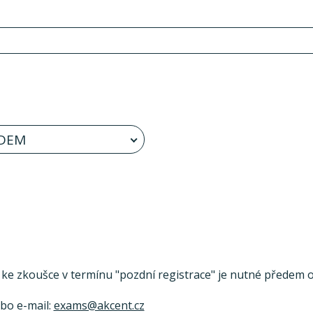
DEM
se ke zkoušce v termínu "pozdní registrace" je nutné předem ov
ebo e-mail:
exams@akcent.cz