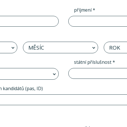
příjmení *
MĚSÍC
ROK
státní příslušnost *
h kandidátů (pas, ID)