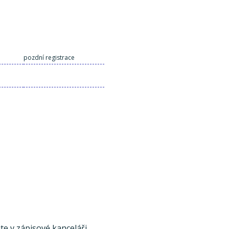
pozdní registrace
te v zápisové kanceláři