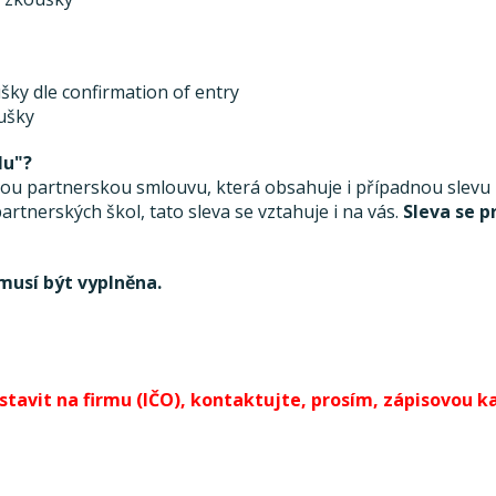
šky dle confirmation of entry
oušky
lu"?
 partnerskou smlouvu, která obsahuje i případnou slevu ze
rtnerských škol, tato sleva se vztahuje i na vás.
Sleva se p
musí být vyplněna.
avit na firmu (IČO), kontaktujte, prosím, zápisovou kan