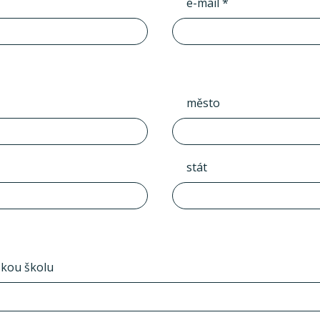
e-mail *
město
stát
skou školu