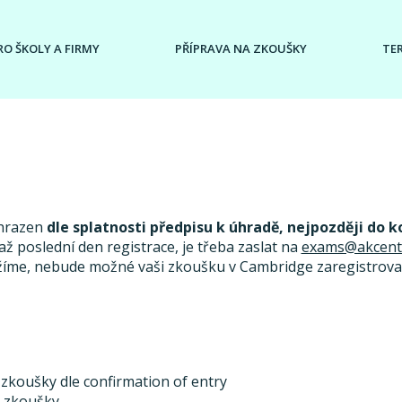
RO ŠKOLY A FIRMY
PŘÍPRAVA NA ZKOUŠKY
TE
uhrazen
dle splatnosti předpisu k úhradě, nejpozději do k
ž poslední den registrace, je třeba zaslat na
exams@akcent
žíme, nebude možné vaši zkoušku v Cambridge zaregistrovat
 zkoušky dle confirmation of entry
u zkoušky