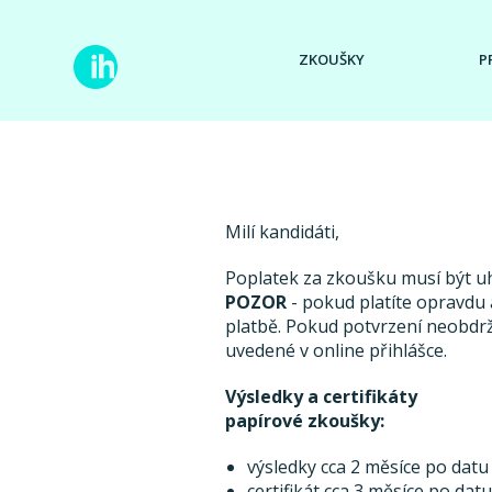
ZKOUŠKY
P
Milí kandidáti,
Poplatek za zkoušku musí být 
POZOR
- pokud platíte opravdu a
platbě. Pokud potvrzení neobdr
uvedené v online přihlášce.
Výsledky a certifikáty
papírové zkoušky:
výsledky cca 2 měsíce po datu
certifikát cca 3 měsíce po dat