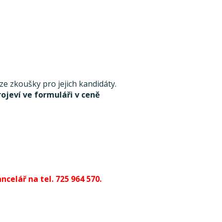
 zkoušky pro jejich kandidáty.
rojeví ve formuláři v ceně
celář na tel. 725 964 570.