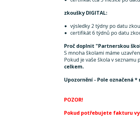
zkoušky DIGITAL:
výsledky 2 týdny po datu zkou
certifikát 6 týdnů po datu zk
Proč doplnit "Partnerskou ško
S mnoha školami máme uzavřenou
Pokud je vaše škola v seznamu pa
celkem.
Upozornění - Pole označená * 
POZOR!
Pokud potřebujete fakturu vyst