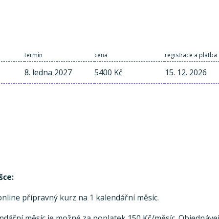
termín
cena
registrace a platba
8. ledna 2027
5400 Kč
15. 12. 2026
šce:
line přípravný kurz na 1 kalendářní měsíc.
endářní měsíc je možné za poplatek 150 Kč/měsíc. Objednávej