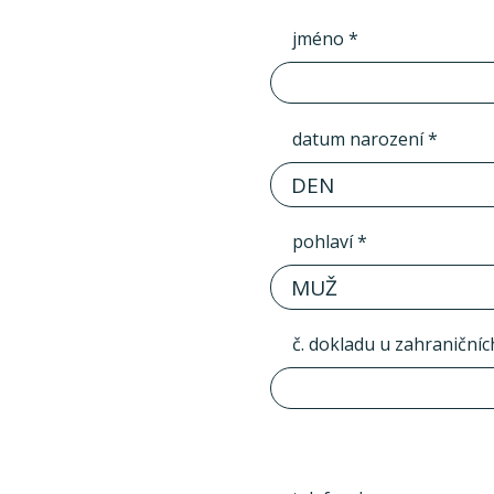
jméno *
datum narození *
DEN
pohlaví *
MUŽ
č. dokladu u zahraničníc