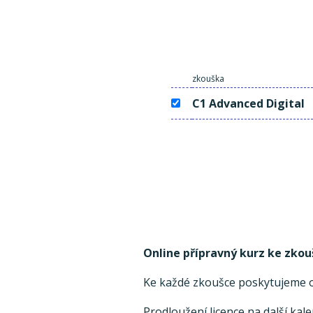
zkouška
C1 Advanced Digital
Online přípravný kurz ke zkou
Ke každé zkoušce poskytujeme on
Prodloužení licence na další kal