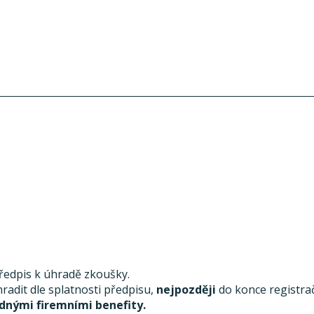
předpis k úhradě zkoušky.
radit dle splatnosti předpisu,
nejpozději
do konce registra
dnými firemními benefity.