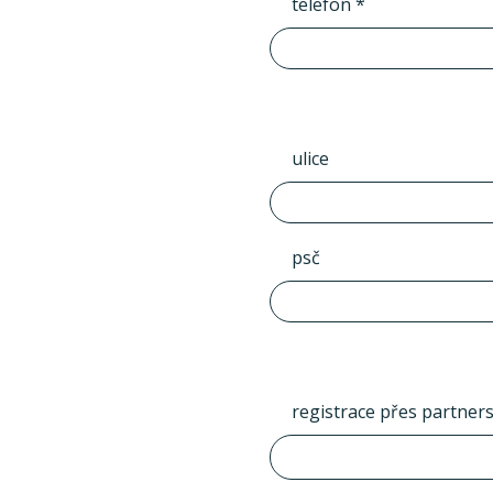
telefon *
ulice
psč
registrace přes partner