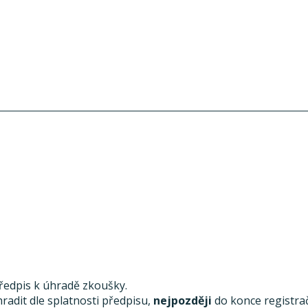
předpis k úhradě zkoušky.
radit dle splatnosti předpisu,
nejpozději
do konce registra