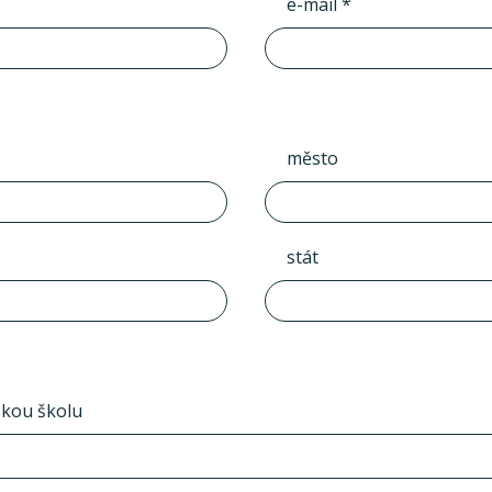
e-mail *
město
stát
skou školu