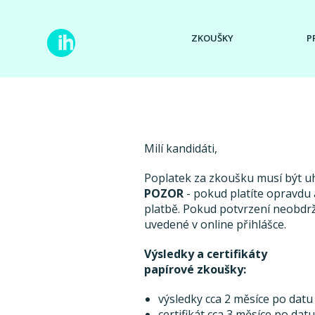
ZKOUŠKY
P
Milí kandidáti,
Poplatek za zkoušku musí být 
POZOR
- pokud platíte opravdu a
platbě. Pokud potvrzení neobdr
uvedené v online přihlášce.
Výsledky a certifikáty
papírové zkoušky:
výsledky cca 2 měsíce po datu
certifikát cca 3 měsíce po dat