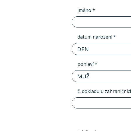
jméno *
datum narození *
DEN
pohlaví *
MUŽ
č. dokladu u zahraničníc