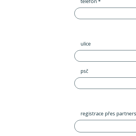
telefon *
ulice
psč
registrace přes partner