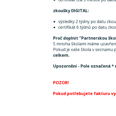
zkoušky DIGITAL:
výsledky 2 týdny po datu zkou
certifikát 6 týdnů po datu zk
Proč doplnit "Partnerskou ško
S mnoha školami máme uzavřenou
Pokud je vaše škola v seznamu pa
celkem.
Upozornění - Pole označená * 
POZOR!
Pokud potřebujete fakturu vyst