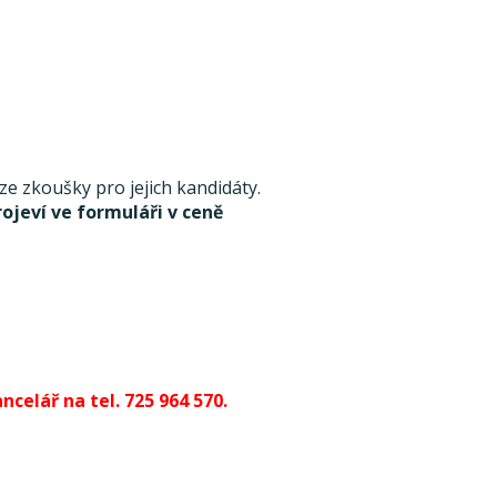
 zkoušky pro jejich kandidáty.
rojeví ve formuláři v ceně
celář na tel. 725 964 570.