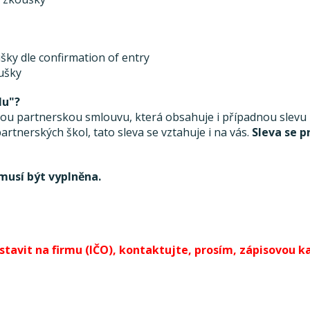
šky dle confirmation of entry
oušky
lu"?
 partnerskou smlouvu, která obsahuje i případnou slevu ze
rtnerských škol, tato sleva se vztahuje i na vás.
Sleva se p
musí být vyplněna.
avit na firmu (IČO), kontaktujte, prosím, zápisovou kan