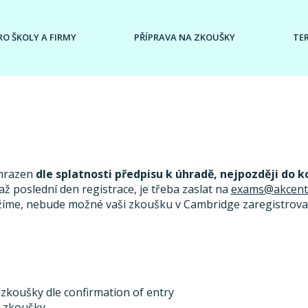
RO ŠKOLY A FIRMY
PŘÍPRAVA NA ZKOUŠKY
TE
uhrazen
dle splatnosti předpisu k úhradě, nejpozději do k
ž poslední den registrace, je třeba zaslat na
exams@akcent
žíme, nebude možné vaši zkoušku v Cambridge zaregistrovat
 zkoušky dle confirmation of entry
u zkoušky