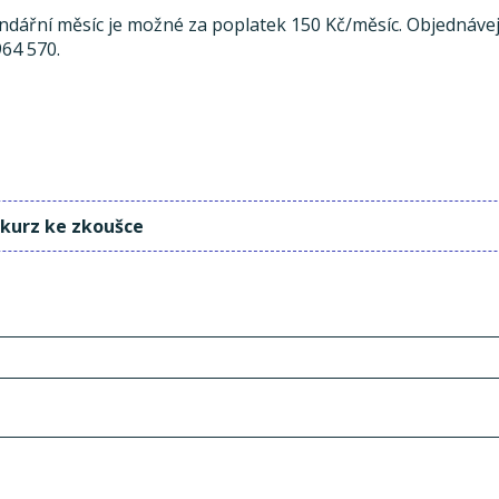
endářní měsíc je možné za poplatek 150 Kč/měsíc. Objednávej
964 570.
 kurz ke zkoušce