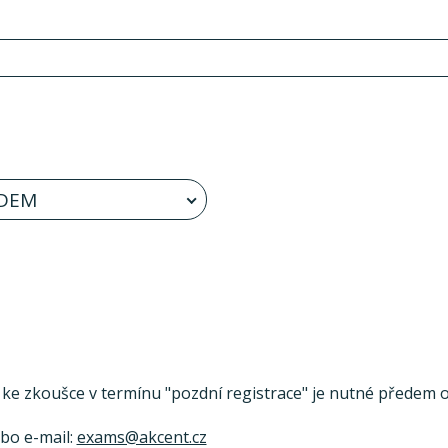
DEM
se ke zkoušce v termínu "pozdní registrace" je nutné předem ov
ebo e-mail:
exams@akcent.cz