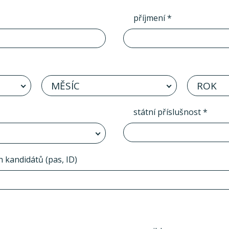
příjmení *
MĚSÍC
ROK
státní příslušnost *
h kandidátů (pas, ID)