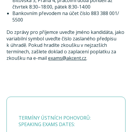
Bítovská 3, Praha 4, pracovní doba pondělí až
čtvrtek 8:30–18:00, pátek 8:30-14:00
Bankovním převodem na účet číslo 883 388 001/
5500
Do zprávy pro příjemce uveďte jméno kandidáta, jako
variabilní symbol uveďte číslo zaslaného předpisu
k úhradě. Pokud hradíte zkoušku v nejzazších
termínech, zašlete doklad o zaplacení poplatku za
zkoušku na e-mail
exams@akcent.cz
.
TERMÍNY ÚSTNÍCH POHOVORŮ:
SPEAKING EXAMS DATES: