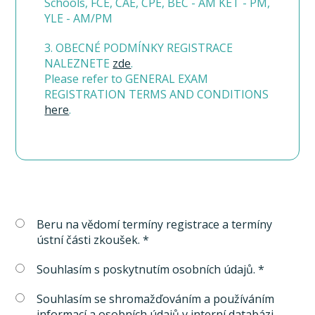
Schools, FCE, CAE, CPE, BEC - AM KET - PM,
YLE - AM/PM
3. OBECNÉ PODMÍNKY REGISTRACE
NALEZNETE
zde
.
Please refer to GENERAL EXAM
REGISTRATION TERMS AND CONDITIONS
here
.
Beru na vědomí termíny registrace a termíny
ústní části zkoušek. *
Souhlasím s poskytnutím osobních údajů. *
Souhlasím se shromažďováním a používáním
informací a osobních údajů v interní databázi