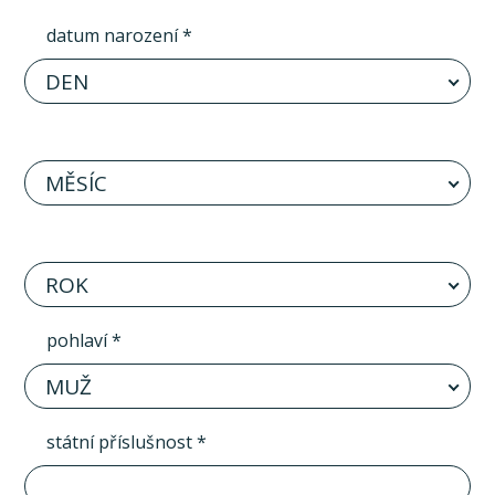
datum narození *
DEN
MĚSÍC
ROK
pohlaví *
MUŽ
státní příslušnost *