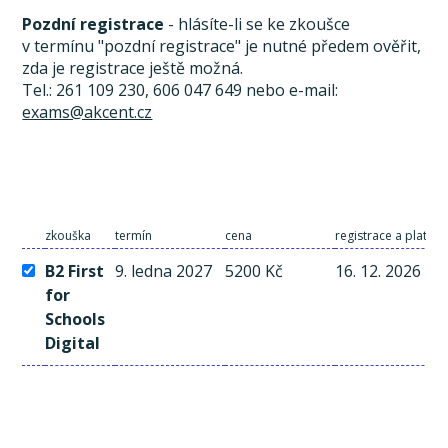
Pozdní registrace
- hlásíte-li se ke zkoušce
v termínu "pozdní registrace" je nutné předem ověřit,
zda je registrace ještě možná.
Tel.: 261 109 230, 606 047 649 nebo e-mail:
exams@akcent.cz
zkouška
termín
cena
registrace a platba
B2 First
9. ledna 2027
5200 Kč
16. 12. 2026
for
Schools
Digital