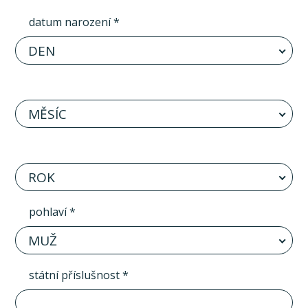
datum narození *
DEN
MĚSÍC
ROK
pohlaví *
MUŽ
státní příslušnost *