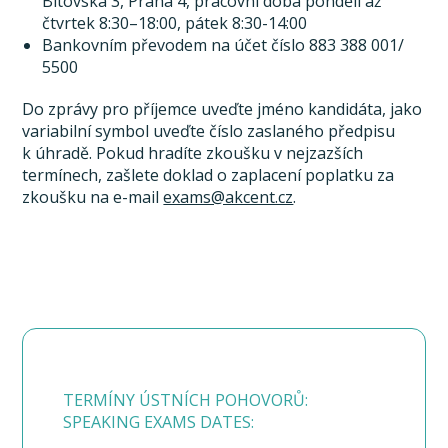
Bítovská 3, Praha 4, pracovní doba pondělí až
čtvrtek 8:30–18:00, pátek 8:30-14:00
Bankovním převodem na účet číslo 883 388 001/
5500
Do zprávy pro příjemce uveďte jméno kandidáta, jako
variabilní symbol uveďte číslo zaslaného předpisu
k úhradě. Pokud hradíte zkoušku v nejzazších
termínech, zašlete doklad o zaplacení poplatku za
zkoušku na e-mail
exams@akcent.cz
.
TERMÍNY ÚSTNÍCH POHOVORŮ:
SPEAKING EXAMS DATES: