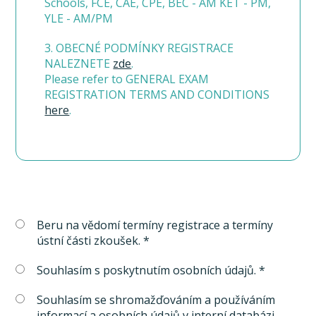
Schools, FCE, CAE, CPE, BEC - AM KET - PM,
YLE - AM/PM
3. OBECNÉ PODMÍNKY REGISTRACE
NALEZNETE
zde
.
Please refer to GENERAL EXAM
REGISTRATION TERMS AND CONDITIONS
here
.
Beru na vědomí termíny registrace a termíny
ústní části zkoušek. *
Souhlasím s poskytnutím osobních údajů. *
Souhlasím se shromažďováním a používáním
informací a osobních údajů v interní databázi