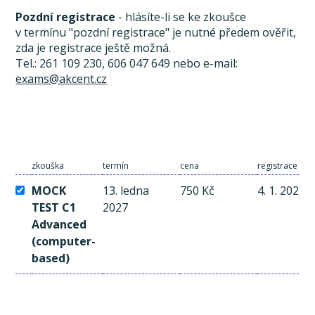
Pozdní registrace
- hlásíte-li se ke zkoušce
v termínu "pozdní registrace" je nutné předem ověřit,
zda je registrace ještě možná.
Tel.: 261 109 230, 606 047 649 nebo e-mail:
exams@akcent.cz
zkouška
termín
cena
registrace a p
MOCK
13. ledna
750 Kč
4. 1. 2027
TEST C1
2027
Advanced
(computer-
based)