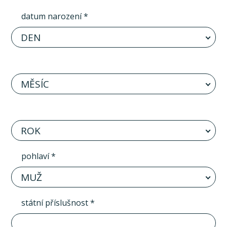
datum narození *
DEN
MĚSÍC
ROK
pohlaví *
MUŽ
státní příslušnost *