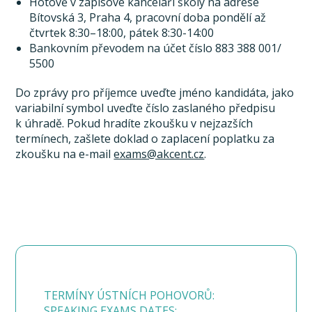
Hotově v zápisové kanceláři školy na adrese
Bítovská 3, Praha 4, pracovní doba pondělí až
čtvrtek 8:30–18:00, pátek 8:30-14:00
Bankovním převodem na účet číslo 883 388 001/
5500
Do zprávy pro příjemce uveďte jméno kandidáta, jako
variabilní symbol uveďte číslo zaslaného předpisu
k úhradě. Pokud hradíte zkoušku v nejzazších
termínech, zašlete doklad o zaplacení poplatku za
zkoušku na e-mail
exams@akcent.cz
.
TERMÍNY ÚSTNÍCH POHOVORŮ:
SPEAKING EXAMS DATES: