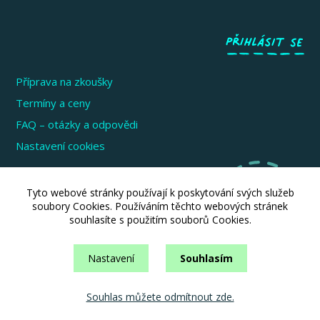
Příprava na zkoušky
Termíny a ceny
FAQ – otázky a odpovědi
Nastavení cookies
Zkoušky pro děti a mládež
Tyto webové stránky používají k poskytování svých služeb
Zkoušky pro dospělé
soubory Cookies. Používáním těchto webových stránek
souhlasíte s použitím souborů Cookies.
Zkoušky pro firmy a instituce
Informace pro školy
Nastavení
Souhlasím
Souhlas můžete odmítnout zde.