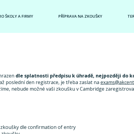
RO ŠKOLY A FIRMY
PŘÍPRAVA NA ZKOUŠKY
TE
uhrazen
dle splatnosti předpisu k úhradě, nejpozději do k
ž poslední den registrace, je třeba zaslat na
exams@akcent
žíme, nebude možné vaši zkoušku v Cambridge zaregistrovat
 zkoušky dle confirmation of entry
u zkoušky