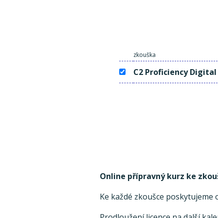
zkouška
C2 Proficiency Digital
Online přípravný kurz ke zkou
Ke každé zkoušce poskytujeme on
Prodloužení licence na další kal