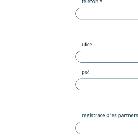
telefon *
ulice
psč
registrace přes partner