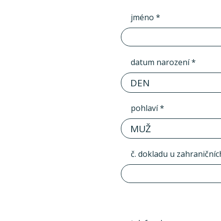
jméno *
datum narození *
DEN
pohlaví *
MUŽ
č. dokladu u zahraničníc