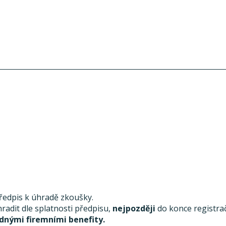
předpis k úhradě zkoušky.
radit dle splatnosti předpisu,
nejpozději
do konce registra
dnými firemními benefity.