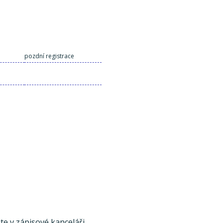
a
pozdní registrace
te v zápisové kanceláři