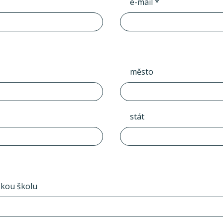
e-mail *
město
stát
skou školu