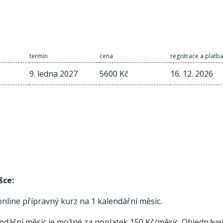
termín
cena
registrace a platb
9. ledna 2027
5600 Kč
16. 12. 2026
šce:
line přípravný kurz na 1 kalendářní měsíc.
endářní měsíc je možné za poplatek 150 Kč/měsíc. Objednávej