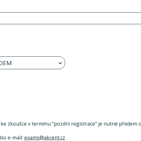
DEM
se ke zkoušce v termínu "pozdní registrace" je nutné předem ov
ebo e-mail:
exams@akcent.cz