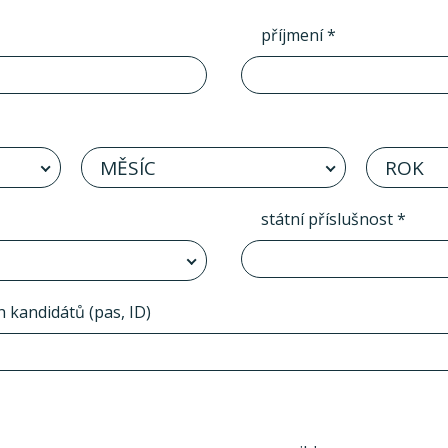
příjmení *
MĚSÍC
ROK
státní příslušnost *
h kandidátů (pas, ID)