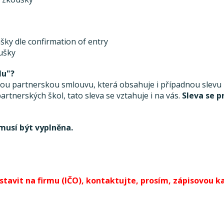
šky dle confirmation of entry
oušky
lu"?
 partnerskou smlouvu, která obsahuje i případnou slevu ze
rtnerských škol, tato sleva se vztahuje i na vás.
Sleva se p
musí být vyplněna.
avit na firmu (IČO), kontaktujte, prosím, zápisovou kan