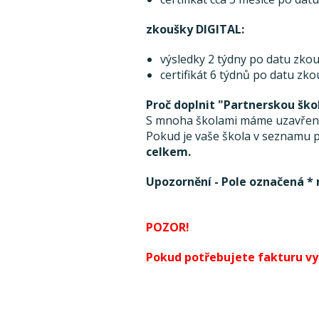
zkoušky DIGITAL:
výsledky 2 týdny po datu zkou
certifikát 6 týdnů po datu zk
Proč doplnit "Partnerskou ško
S mnoha školami máme uzavřenou
Pokud je vaše škola v seznamu pa
celkem.
Upozornění - Pole označená * 
POZOR!
Pokud potřebujete fakturu vyst