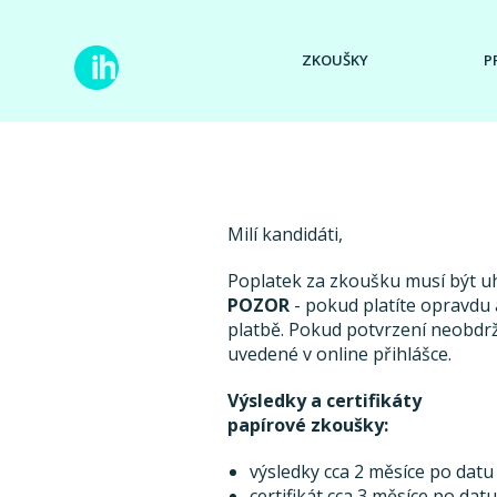
ZKOUŠKY
P
Milí kandidáti,
Poplatek za zkoušku musí být 
POZOR
- pokud platíte opravdu a
platbě. Pokud potvrzení neobdr
uvedené v online přihlášce.
Výsledky a certifikáty
papírové zkoušky:
výsledky cca 2 měsíce po datu
certifikát cca 3 měsíce po dat