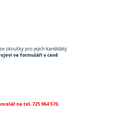
 zkoušky pro jejich kandidáty.
rojeví ve formuláři v ceně
celář na tel. 725 964 570.