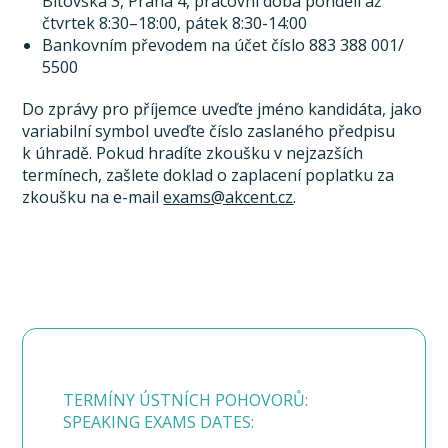
Bítovská 3, Praha 4, pracovní doba pondělí až
čtvrtek 8:30–18:00, pátek 8:30-14:00
Bankovním převodem na účet číslo 883 388 001/
5500
Do zprávy pro příjemce uveďte jméno kandidáta, jako
variabilní symbol uveďte číslo zaslaného předpisu
k úhradě. Pokud hradíte zkoušku v nejzazších
termínech, zašlete doklad o zaplacení poplatku za
zkoušku na e-mail
exams@akcent.cz
.
TERMÍNY ÚSTNÍCH POHOVORŮ:
SPEAKING EXAMS DATES: