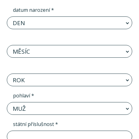
datum narození *
DEN
MĚSÍC
ROK
pohlaví *
MUŽ
státní příslušnost *