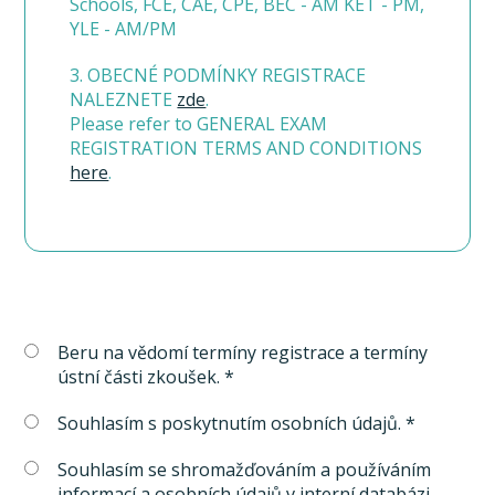
Schools, FCE, CAE, CPE, BEC - AM KET - PM,
YLE - AM/PM
3. OBECNÉ PODMÍNKY REGISTRACE
NALEZNETE
zde
.
Please refer to GENERAL EXAM
REGISTRATION TERMS AND CONDITIONS
here
.
Beru na vědomí termíny registrace a termíny
ústní části zkoušek. *
Souhlasím s poskytnutím osobních údajů. *
Souhlasím se shromažďováním a používáním
informací a osobních údajů v interní databázi