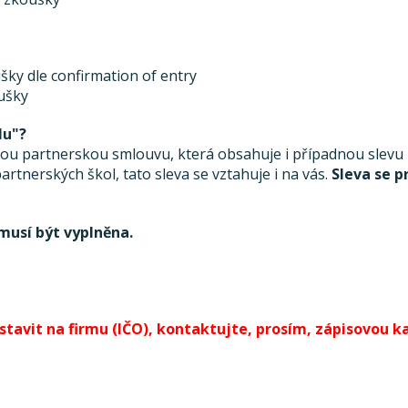
šky dle confirmation of entry
oušky
lu"?
 partnerskou smlouvu, která obsahuje i případnou slevu ze
rtnerských škol, tato sleva se vztahuje i na vás.
Sleva se p
musí být vyplněna.
avit na firmu (IČO), kontaktujte, prosím, zápisovou kan