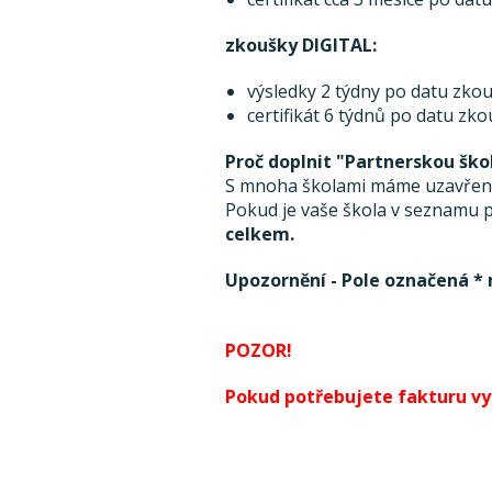
zkoušky DIGITAL:
výsledky 2 týdny po datu zkou
certifikát 6 týdnů po datu zk
Proč doplnit "Partnerskou ško
S mnoha školami máme uzavřenou
Pokud je vaše škola v seznamu pa
celkem.
Upozornění - Pole označená * 
POZOR!
Pokud potřebujete fakturu vyst