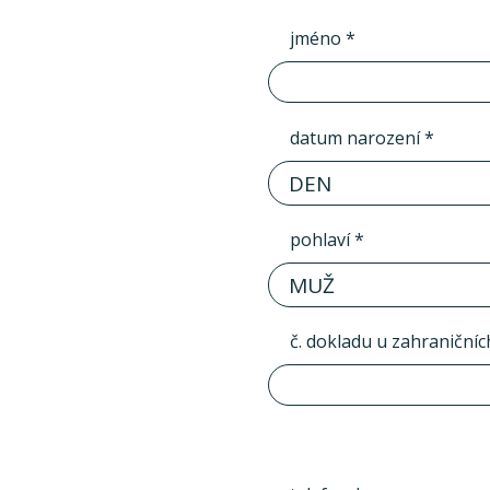
jméno *
datum narození *
DEN
pohlaví *
MUŽ
č. dokladu u zahraničníc