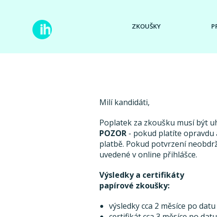
ZKOUŠKY
P
Milí kandidáti,
Poplatek za zkoušku musí být 
POZOR
- pokud platíte opravdu a
platbě. Pokud potvrzení neobdr
uvedené v online přihlášce.
Výsledky a certifikáty
papírové zkoušky:
výsledky cca 2 měsíce po datu
certifikát cca 3 měsíce po dat