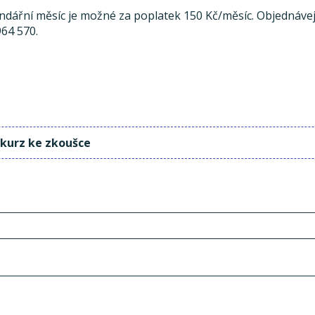
endářní měsíc je možné za poplatek 150 Kč/měsíc. Objednávej
964 570.
 kurz ke zkoušce