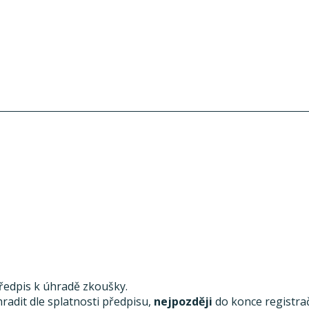
předpis k úhradě zkoušky.
radit dle splatnosti předpisu,
nejpozději
do konce registra