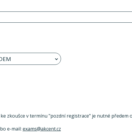
DEM
se ke zkoušce v termínu "pozdní registrace" je nutné předem ov
ebo e-mail:
exams@akcent.cz