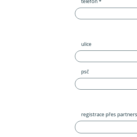
telefon *
ulice
psč
registrace přes partner