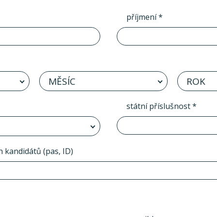
příjmení *
MĚSÍC
ROK
státní příslušnost *
h kandidátů (pas, ID)