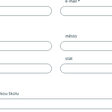
e-mail *
město
stát
skou školu