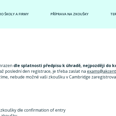
RO ŠKOLY A FIRMY
PŘÍPRAVA NA ZKOUŠKY
TE
uhrazen
dle splatnosti předpisu k úhradě, nejpozději do k
ž poslední den registrace, je třeba zaslat na
exams@akcent
žíme, nebude možné vaši zkoušku v Cambridge zaregistrovat
 zkoušky dle confirmation of entry
u zkoušky