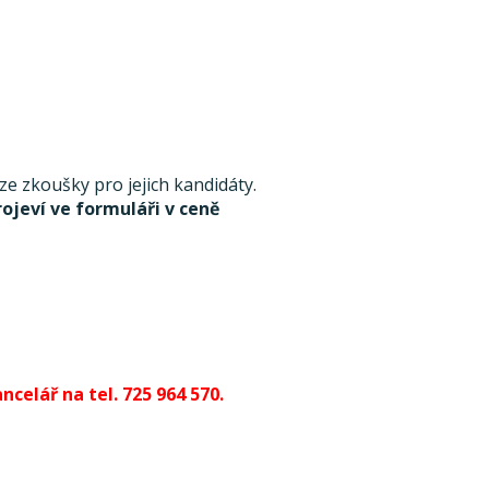
 zkoušky pro jejich kandidáty.
rojeví ve formuláři v ceně
celář na tel. 725 964 570.