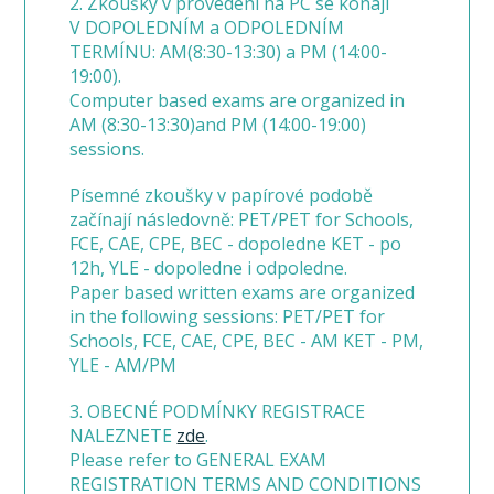
2. Zkoušky v provedení na PC se konají
V DOPOLEDNÍM a ODPOLEDNÍM
TERMÍNU: AM(8:30-13:30) a PM (14:00-
19:00).
Computer based exams are organized in
AM (8:30-13:30)and PM (14:00-19:00)
sessions.
Písemné zkoušky v papírové podobě
začínají následovně: PET/PET for Schools,
FCE, CAE, CPE, BEC - dopoledne KET - po
12h, YLE - dopoledne i odpoledne.
Paper based written exams are organized
in the following sessions: PET/PET for
Schools, FCE, CAE, CPE, BEC - AM KET - PM,
YLE - AM/PM
3. OBECNÉ PODMÍNKY REGISTRACE
NALEZNETE
zde
.
Please refer to GENERAL EXAM
REGISTRATION TERMS AND CONDITIONS