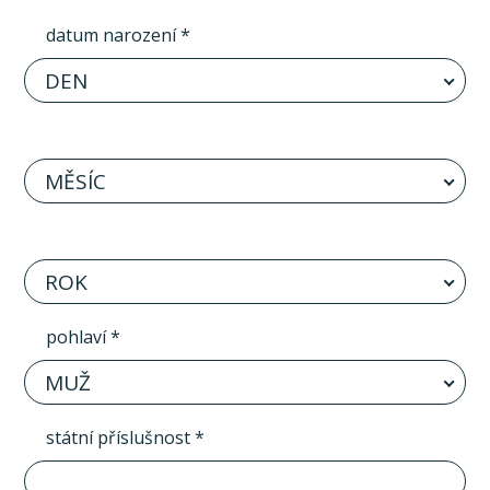
datum narození *
DEN
MĚSÍC
ROK
pohlaví *
MUŽ
státní příslušnost *