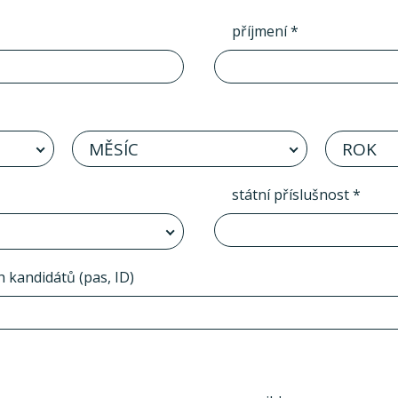
příjmení *
MĚSÍC
ROK
státní příslušnost *
h kandidátů (pas, ID)