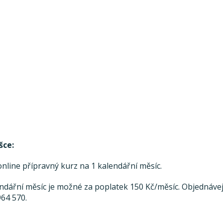
šce:
line přípravný kurz na 1 kalendářní měsíc.
endářní měsíc je možné za poplatek 150 Kč/měsíc. Objednávej
964 570.