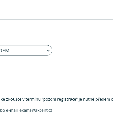
DEM
se ke zkoušce v termínu "pozdní registrace" je nutné předem ov
ebo e-mail:
exams@akcent.cz