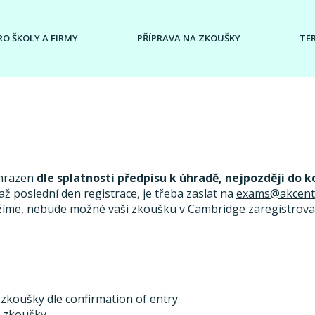
RO ŠKOLY A FIRMY
PŘÍPRAVA NA ZKOUŠKY
TE
uhrazen
dle splatnosti předpisu k úhradě, nejpozději do k
ž poslední den registrace, je třeba zaslat na
exams@akcent
žíme, nebude možné vaši zkoušku v Cambridge zaregistrovat
 zkoušky dle confirmation of entry
u zkoušky