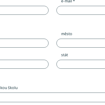
e-mail *
město
stát
skou školu