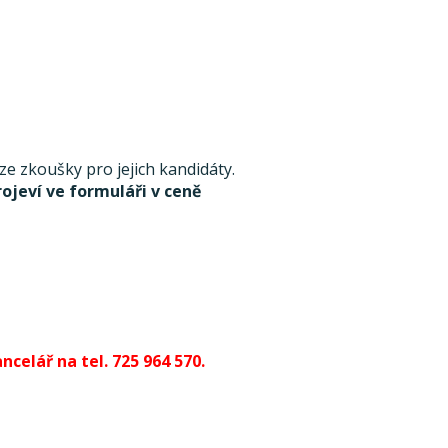
 zkoušky pro jejich kandidáty.
rojeví ve formuláři v ceně
celář na tel. 725 964 570.