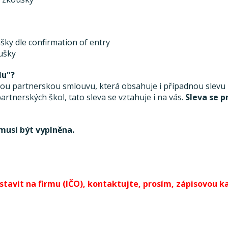
šky dle confirmation of entry
oušky
lu"?
 partnerskou smlouvu, která obsahuje i případnou slevu ze
rtnerských škol, tato sleva se vztahuje i na vás.
Sleva se p
musí být vyplněna.
avit na firmu (IČO), kontaktujte, prosím, zápisovou kan