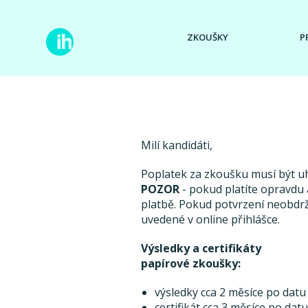
ZKOUŠKY
P
Milí kandidáti,
Poplatek za zkoušku musí být 
POZOR
- pokud platíte opravdu a
platbě. Pokud potvrzení neobdr
uvedené v online přihlášce.
Výsledky a certifikáty
papírové zkoušky:
výsledky cca 2 měsíce po datu
certifikát cca 3 měsíce po dat