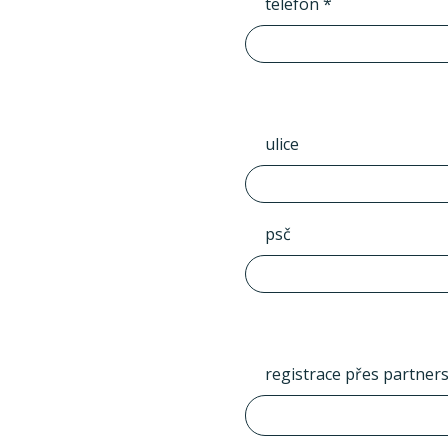
telefon *
ulice
psč
registrace přes partner