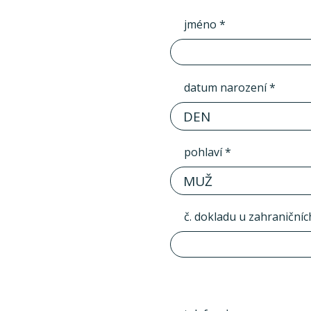
jméno *
datum narození *
DEN
pohlaví *
MUŽ
č. dokladu u zahraničníc