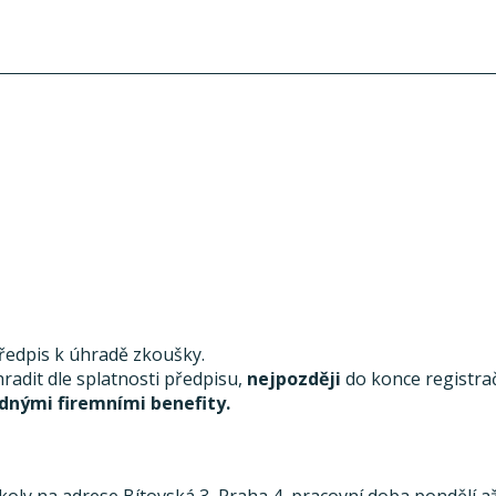
předpis k úhradě zkoušky.
radit dle splatnosti předpisu,
nejpozději
do konce registra
dnými firemními benefity.