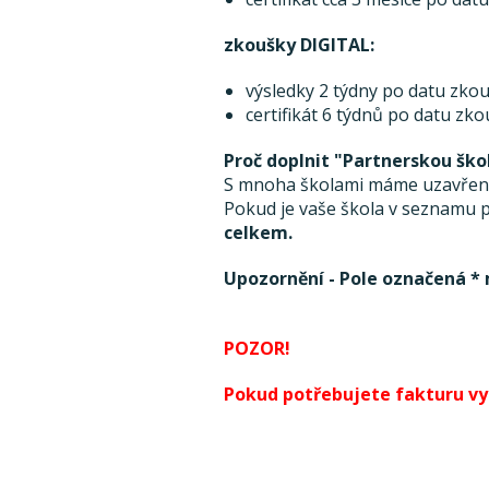
zkoušky DIGITAL:
výsledky 2 týdny po datu zkou
certifikát 6 týdnů po datu zk
Proč doplnit "Partnerskou ško
S mnoha školami máme uzavřenou
Pokud je vaše škola v seznamu pa
celkem.
Upozornění - Pole označená * 
POZOR!
Pokud potřebujete fakturu vyst