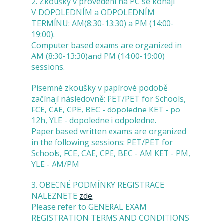
2. Zkoušky v provedení na PC se konají
V DOPOLEDNÍM a ODPOLEDNÍM
TERMÍNU: AM(8:30-13:30) a PM (14:00-
19:00).
Computer based exams are organized in
AM (8:30-13:30)and PM (14:00-19:00)
sessions.
Písemné zkoušky v papírové podobě
začínají následovně: PET/PET for Schools,
FCE, CAE, CPE, BEC - dopoledne KET - po
12h, YLE - dopoledne i odpoledne.
Paper based written exams are organized
in the following sessions: PET/PET for
Schools, FCE, CAE, CPE, BEC - AM KET - PM,
YLE - AM/PM
3. OBECNÉ PODMÍNKY REGISTRACE
NALEZNETE
zde
.
Please refer to GENERAL EXAM
REGISTRATION TERMS AND CONDITIONS