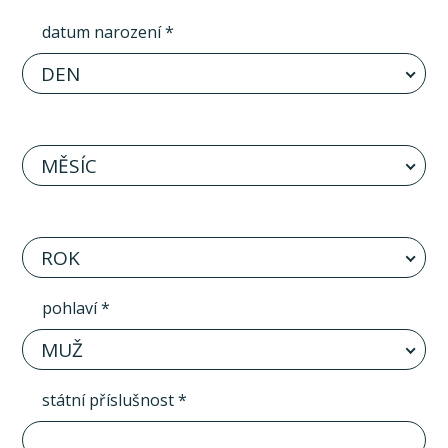
datum narození *
DEN
MĚSÍC
ROK
pohlaví *
MUŽ
státní příslušnost *