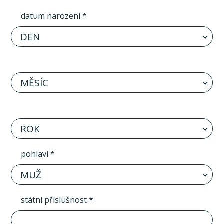
datum narození *
DEN
MĚSÍC
ROK
pohlaví *
MUŽ
státní příslušnost *