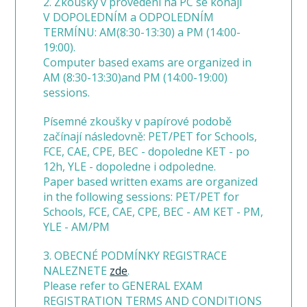
2. Zkoušky v provedení na PC se konají
V DOPOLEDNÍM a ODPOLEDNÍM
TERMÍNU: AM(8:30-13:30) a PM (14:00-
19:00).
Computer based exams are organized in
AM (8:30-13:30)and PM (14:00-19:00)
sessions.
Písemné zkoušky v papírové podobě
začínají následovně: PET/PET for Schools,
FCE, CAE, CPE, BEC - dopoledne KET - po
12h, YLE - dopoledne i odpoledne.
Paper based written exams are organized
in the following sessions: PET/PET for
Schools, FCE, CAE, CPE, BEC - AM KET - PM,
YLE - AM/PM
3. OBECNÉ PODMÍNKY REGISTRACE
NALEZNETE
zde
.
Please refer to GENERAL EXAM
REGISTRATION TERMS AND CONDITIONS