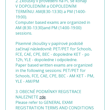
2. Zkoušky v provedení na PC se konají
V DOPOLEDNÍM a ODPOLEDNÍM
TERMÍNU: AM(8:30-13:30) a PM (14:00-
19:00).
Computer based exams are organized in
AM (8:30-13:30)and PM (14:00-19:00)
sessions.
Písemné zkoušky v papírové podobě
začínají následovně: PET/PET for Schools,
FCE, CAE, CPE, BEC - dopoledne KET - po
12h, YLE - dopoledne i odpoledne.
Paper based written exams are organized
in the following sessions: PET/PET for
Schools, FCE, CAE, CPE, BEC - AM KET - PM,
YLE - AM/PM
3. OBECNÉ PODMÍNKY REGISTRACE
NALEZNETE
zde
.
Please refer to GENERAL EXAM
REGISTRATION TERMS AND CONDITIONS