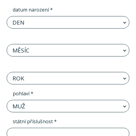
datum narození *
DEN
MĚSÍC
ROK
pohlaví *
MUŽ
státní příslušnost *