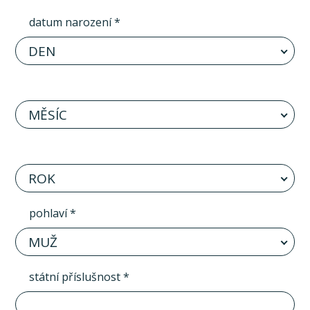
datum narození *
DEN
MĚSÍC
ROK
pohlaví *
MUŽ
státní příslušnost *