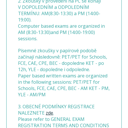
2. Zkoušky v provedení na PC se konají
V DOPOLEDNÍM a ODPOLEDNÍM
TERMÍNU: AM(8:30-13:30) a PM (14:00-
19:00).
Computer based exams are organized in
AM (8:30-13:30)and PM (14:00-19:00)
sessions.
Písemné zkoušky v papírové podobě
začínají následovně: PET/PET for Schools,
FCE, CAE, CPE, BEC - dopoledne KET - po
12h, YLE - dopoledne i odpoledne.
Paper based written exams are organized
in the following sessions: PET/PET for
Schools, FCE, CAE, CPE, BEC - AM KET - PM,
YLE - AM/PM
3. OBECNÉ PODMÍNKY REGISTRACE
NALEZNETE
zde
.
Please refer to GENERAL EXAM
REGISTRATION TERMS AND CONDITIONS