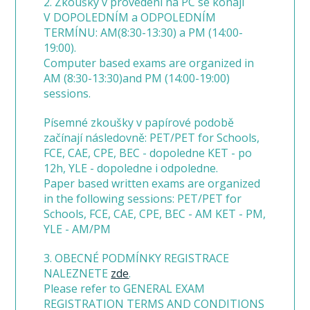
2. Zkoušky v provedení na PC se konají
V DOPOLEDNÍM a ODPOLEDNÍM
TERMÍNU: AM(8:30-13:30) a PM (14:00-
19:00).
Computer based exams are organized in
AM (8:30-13:30)and PM (14:00-19:00)
sessions.
Písemné zkoušky v papírové podobě
začínají následovně: PET/PET for Schools,
FCE, CAE, CPE, BEC - dopoledne KET - po
12h, YLE - dopoledne i odpoledne.
Paper based written exams are organized
in the following sessions: PET/PET for
Schools, FCE, CAE, CPE, BEC - AM KET - PM,
YLE - AM/PM
3. OBECNÉ PODMÍNKY REGISTRACE
NALEZNETE
zde
.
Please refer to GENERAL EXAM
REGISTRATION TERMS AND CONDITIONS