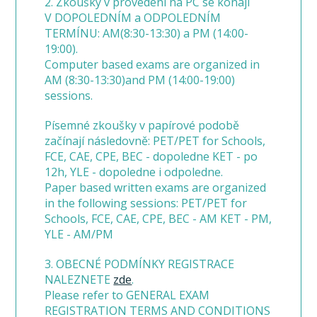
2. Zkoušky v provedení na PC se konají
V DOPOLEDNÍM a ODPOLEDNÍM
TERMÍNU: AM(8:30-13:30) a PM (14:00-
19:00).
Computer based exams are organized in
AM (8:30-13:30)and PM (14:00-19:00)
sessions.
Písemné zkoušky v papírové podobě
začínají následovně: PET/PET for Schools,
FCE, CAE, CPE, BEC - dopoledne KET - po
12h, YLE - dopoledne i odpoledne.
Paper based written exams are organized
in the following sessions: PET/PET for
Schools, FCE, CAE, CPE, BEC - AM KET - PM,
YLE - AM/PM
3. OBECNÉ PODMÍNKY REGISTRACE
NALEZNETE
zde
.
Please refer to GENERAL EXAM
REGISTRATION TERMS AND CONDITIONS