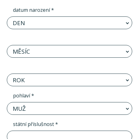
datum narození *
DEN
MĚSÍC
ROK
pohlaví *
MUŽ
státní příslušnost *