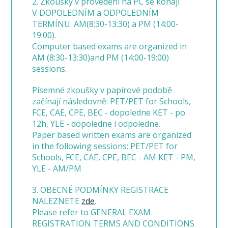
2. Zkoušky v provedení na PC se konají
V DOPOLEDNÍM a ODPOLEDNÍM
TERMÍNU: AM(8:30-13:30) a PM (14:00-
19:00).
Computer based exams are organized in
AM (8:30-13:30)and PM (14:00-19:00)
sessions.
Písemné zkoušky v papírové podobě
začínají následovně: PET/PET for Schools,
FCE, CAE, CPE, BEC - dopoledne KET - po
12h, YLE - dopoledne i odpoledne.
Paper based written exams are organized
in the following sessions: PET/PET for
Schools, FCE, CAE, CPE, BEC - AM KET - PM,
YLE - AM/PM
3. OBECNÉ PODMÍNKY REGISTRACE
NALEZNETE
zde
.
Please refer to GENERAL EXAM
REGISTRATION TERMS AND CONDITIONS