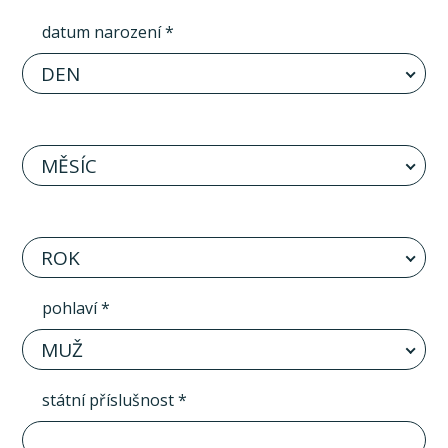
datum narození *
DEN
MĚSÍC
ROK
pohlaví *
MUŽ
státní příslušnost *