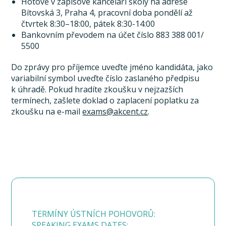
Hotově v zápisové kanceláři školy na adrese
Bítovská 3, Praha 4, pracovní doba pondělí až
čtvrtek 8:30–18:00, pátek 8:30-14:00
Bankovním převodem na účet číslo 883 388 001/
5500
Do zprávy pro příjemce uveďte jméno kandidáta, jako
variabilní symbol uveďte číslo zaslaného předpisu
k úhradě. Pokud hradíte zkoušku v nejzazších
termínech, zašlete doklad o zaplacení poplatku za
zkoušku na e-mail
exams@akcent.cz
.
TERMÍNY ÚSTNÍCH POHOVORŮ:
SPEAKING EXAMS DATES: