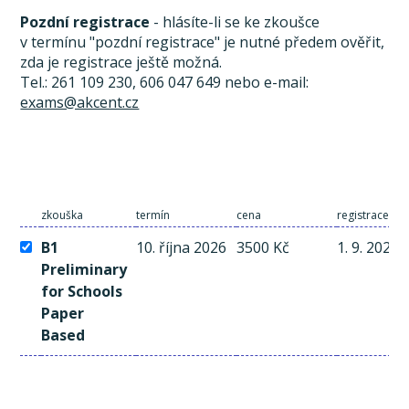
Pozdní registrace
- hlásíte-li se ke zkoušce
v termínu "pozdní registrace" je nutné předem ověřit,
zda je registrace ještě možná.
Tel.: 261 109 230, 606 047 649 nebo e-mail:
exams@akcent.cz
zkouška
termín
cena
registrace a 
B1
10. října 2026
3500 Kč
1. 9. 2026
Preliminary
for Schools
Paper
Based