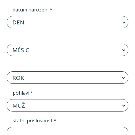
datum narození *
DEN
MĚSÍC
ROK
pohlaví *
MUŽ
státní příslušnost *