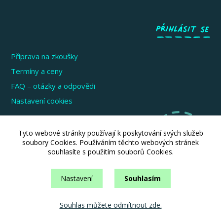
Příprava na zkoušky
Termíny a ceny
FAQ – otázky a odpovědi
Nastavení cookies
Zkoušky pro děti a mládež
Tyto webové stránky používají k poskytování svých služeb
Zkoušky pro dospělé
soubory Cookies. Používáním těchto webových stránek
souhlasíte s použitím souborů Cookies.
Zkoušky pro firmy a instituce
Informace pro školy
Nastavení
Souhlasím
Souhlas můžete odmítnout zde.