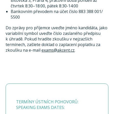
Bítovská 3, Praha 4, pracovní doba pondělí až
čtvrtek 8:30–18:00, pátek 8:30-14:00
Bankovním převodem na účet číslo 883 388 001/
5500
Do zprávy pro příjemce uveďte jméno kandidáta, jako
variabilní symbol uveďte číslo zaslaného předpisu
k úhradě. Pokud hradíte zkoušku v nejzazších
termínech, zašlete doklad o zaplacení poplatku za
zkoušku na e-mail
exams@akcent.cz
.
TERMÍNY ÚSTNÍCH POHOVORŮ:
SPEAKING EXAMS DATES: