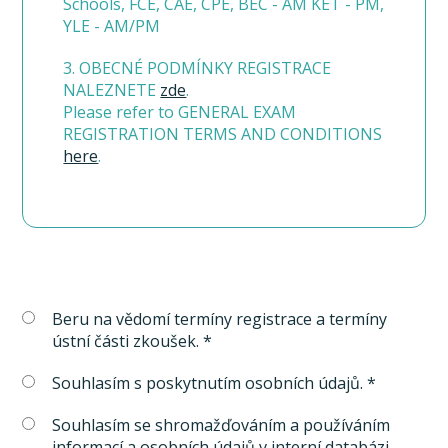
Schools, FCE, CAE, CPE, BEC - AM KET - PM,
YLE - AM/PM
3. OBECNÉ PODMÍNKY REGISTRACE
NALEZNETE
zde
.
Please refer to GENERAL EXAM
REGISTRATION TERMS AND CONDITIONS
here
.
Beru na vědomí termíny registrace a termíny
ústní části zkoušek. *
Souhlasím s poskytnutím osobních údajů. *
Souhlasím se shromažďováním a používáním
informací a osobních údajů v interní databázi