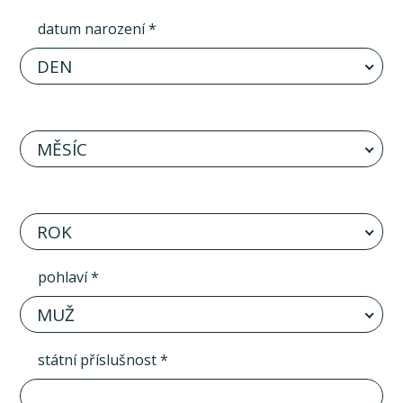
datum narození *
DEN
MĚSÍC
ROK
pohlaví *
MUŽ
státní příslušnost *