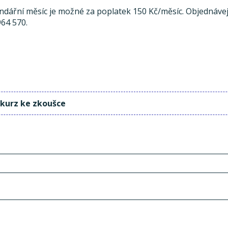
endářní měsíc je možné za poplatek 150 Kč/měsíc. Objednávej
964 570.
 kurz ke zkoušce