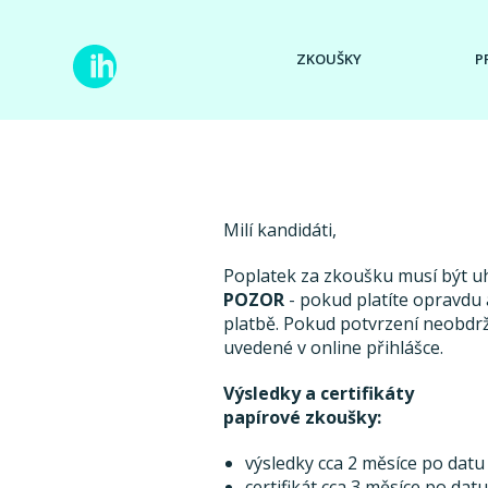
ZKOUŠKY
P
Milí kandidáti,
Poplatek za zkoušku musí být 
POZOR
- pokud platíte opravdu a
platbě. Pokud potvrzení neobdr
uvedené v online přihlášce.
Výsledky a certifikáty
papírové zkoušky:
výsledky cca 2 měsíce po datu
certifikát cca 3 měsíce po dat