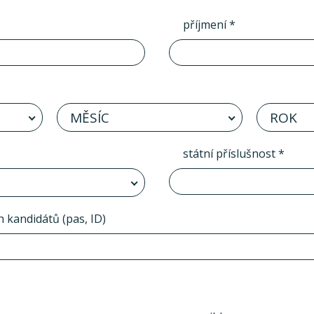
příjmení *
MĚSÍC
ROK
státní příslušnost *
h kandidátů (pas, ID)