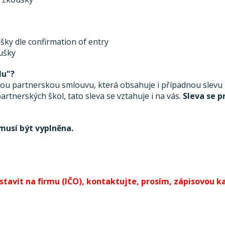
šky dle confirmation of entry
oušky
lu"?
 partnerskou smlouvu, která obsahuje i případnou slevu ze
rtnerských škol, tato sleva se vztahuje i na vás.
Sleva se p
musí být vyplněna.
avit na firmu (IČO), kontaktujte, prosím, zápisovou kan