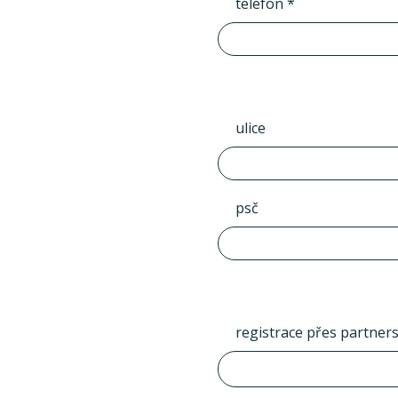
telefon *
ulice
psč
registrace přes partner