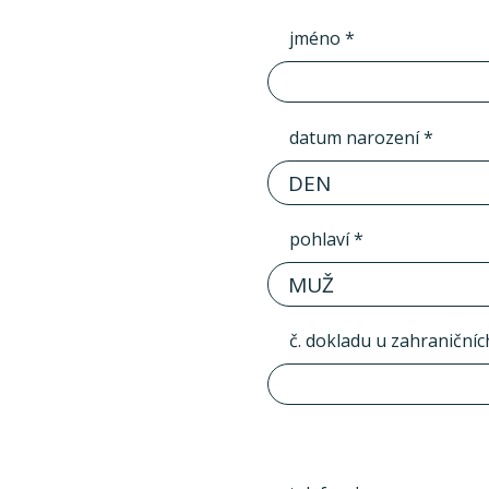
jméno *
datum narození *
DEN
pohlaví *
MUŽ
č. dokladu u zahraničníc