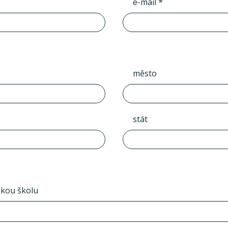
e-mail *
město
stát
skou školu