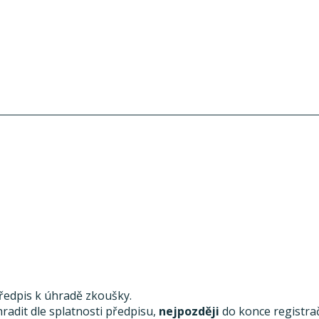
předpis k úhradě zkoušky.
radit dle splatnosti předpisu,
nejpozději
do konce registra