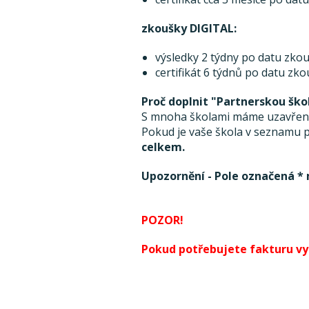
zkoušky DIGITAL:
výsledky 2 týdny po datu zkou
certifikát 6 týdnů po datu zk
Proč doplnit "Partnerskou ško
S mnoha školami máme uzavřenou
Pokud je vaše škola v seznamu pa
celkem.
Upozornění - Pole označená * 
POZOR!
Pokud potřebujete fakturu vyst