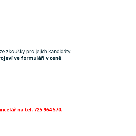
 zkoušky pro jejich kandidáty.
rojeví ve formuláři v ceně
celář na tel. 725 964 570.