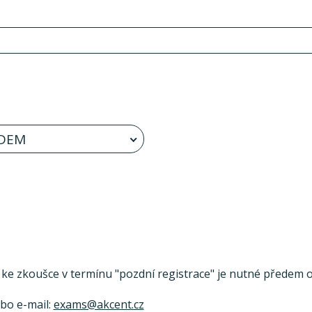
DEM
se ke zkoušce v termínu "pozdní registrace" je nutné předem ov
ebo e-mail:
exams@akcent.cz