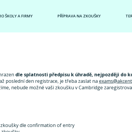
RO ŠKOLY A FIRMY
PŘÍPRAVA NA ZKOUŠKY
TE
uhrazen
dle splatnosti předpisu k úhradě, nejpozději do k
ž poslední den registrace, je třeba zaslat na
exams@akcent
žíme, nebude možné vaši zkoušku v Cambridge zaregistrovat
 zkoušky dle confirmation of entry
u zkoušky