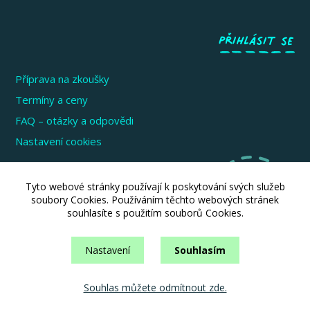
Příprava na zkoušky
Termíny a ceny
FAQ – otázky a odpovědi
Nastavení cookies
Zkoušky pro děti a mládež
Tyto webové stránky používají k poskytování svých služeb
Zkoušky pro dospělé
soubory Cookies. Používáním těchto webových stránek
souhlasíte s použitím souborů Cookies.
Zkoušky pro firmy a instituce
Informace pro školy
Nastavení
Souhlasím
Souhlas můžete odmítnout zde.