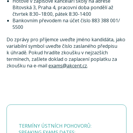
Hotově v zápisové kanceláři školy na adrese
Bítovská 3, Praha 4, pracovní doba pondělí až
čtvrtek 8:30–18:00, pátek 8:30-14:00
Bankovním převodem na účet číslo 883 388 001/
5500
Do zprávy pro příjemce uveďte jméno kandidáta, jako
variabilní symbol uveďte číslo zaslaného předpisu
k úhradě. Pokud hradíte zkoušku v nejzazších
termínech, zašlete doklad o zaplacení poplatku za
zkoušku na e-mail
exams@akcent.cz
.
TERMÍNY ÚSTNÍCH POHOVORŮ:
SPEAKING EXAMS DATES: