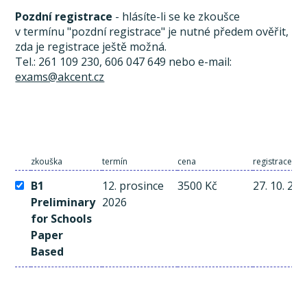
Pozdní registrace
- hlásíte-li se ke zkoušce
v termínu "pozdní registrace" je nutné předem ověřit,
zda je registrace ještě možná.
Tel.: 261 109 230, 606 047 649 nebo e-mail:
exams@akcent.cz
zkouška
termín
cena
registrace a 
B1
12. prosince
3500 Kč
27. 10. 20
Preliminary
2026
for Schools
Paper
Based