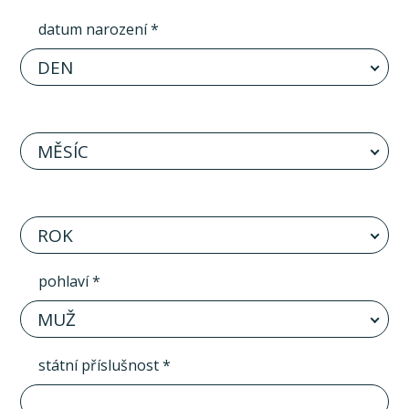
datum narození *
DEN
MĚSÍC
ROK
pohlaví *
MUŽ
státní příslušnost *