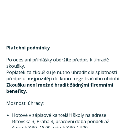
Platební podmínky
Po odeslání přihlášky obdržíte předpis k úhradě
zkoušky.
Poplatek za zkoušku je nutno uhradit dle splatnosti
předpisu,
nejpozději
do konce registračního období.
Zkoušku není možné hradit žádnými firemními
benefity.
Možnosti úhrady:
Hotově v zápisové kanceláři školy na adrese
Bítovská 3, Praha 4, pracovní doba pondělí až
čtvrtek 8:30–18:00, pátek 8:30-14:00