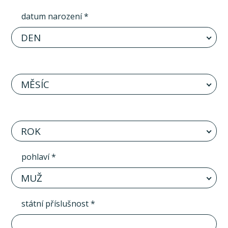
datum narození *
DEN
MĚSÍC
ROK
pohlaví *
MUŽ
státní příslušnost *