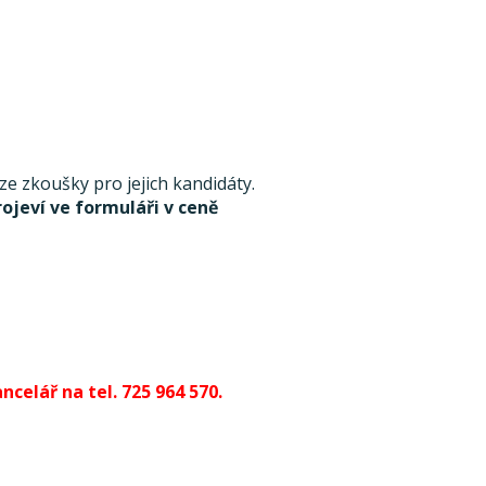
 zkoušky pro jejich kandidáty.
rojeví ve formuláři v ceně
celář na tel. 725 964 570.