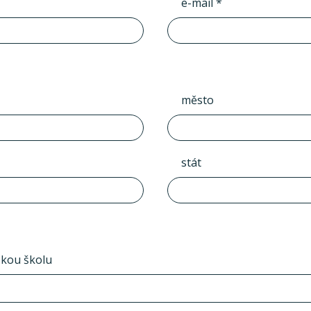
e-mail *
město
stát
skou školu