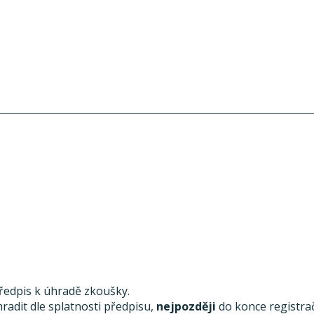
předpis k úhradě zkoušky.
radit dle splatnosti předpisu,
nejpozději
do konce registra