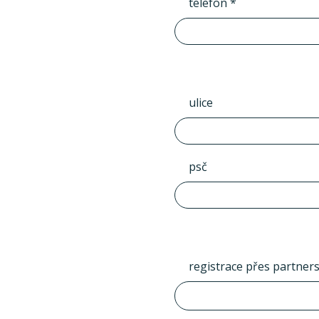
telefon *
ulice
psč
registrace přes partner