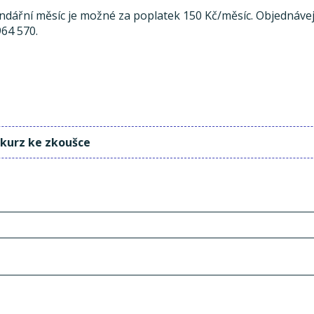
endářní měsíc je možné za poplatek 150 Kč/měsíc. Objednávej
964 570.
 kurz ke zkoušce