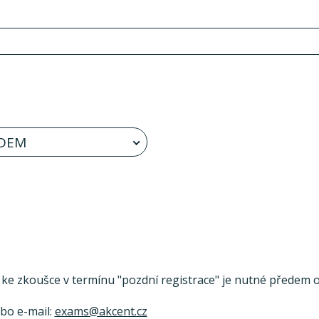
DEM
se ke zkoušce v termínu "pozdní registrace" je nutné předem ov
ebo e-mail:
exams@akcent.cz