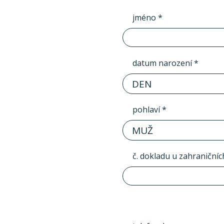
jméno *
datum narození *
DEN
pohlaví *
MUŽ
č. dokladu u zahraničníc