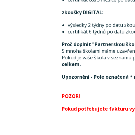
zkoušky DIGITAL:
výsledky 2 týdny po datu zkou
certifikát 6 týdnů po datu zk
Proč doplnit "Partnerskou ško
S mnoha školami máme uzavřenou
Pokud je vaše škola v seznamu pa
celkem.
Upozornění - Pole označená * 
POZOR!
Pokud potřebujete fakturu vyst