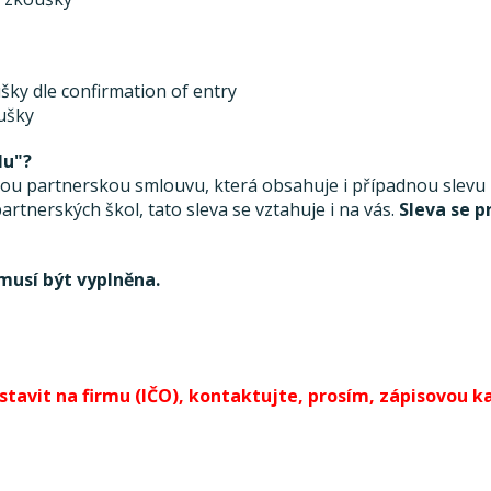
šky dle confirmation of entry
oušky
lu"?
 partnerskou smlouvu, která obsahuje i případnou slevu ze
rtnerských škol, tato sleva se vztahuje i na vás.
Sleva se p
musí být vyplněna.
avit na firmu (IČO), kontaktujte, prosím, zápisovou kan