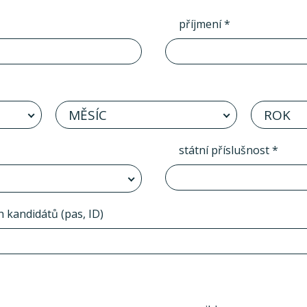
příjmení *
MĚSÍC
ROK
státní příslušnost *
h kandidátů (pas, ID)