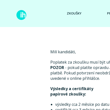
ZKOUŠKY
P
Milí kandidáti,
Poplatek za zkoušku musí být 
POZOR
- pokud platíte opravdu a
platbě. Pokud potvrzení neobdr
uvedené v online přihlášce.
Výsledky a certifikáty
papírové zkoušky:
výsledky cca 2 měsíce po datu
certifikát cca 3 měsíce po dat