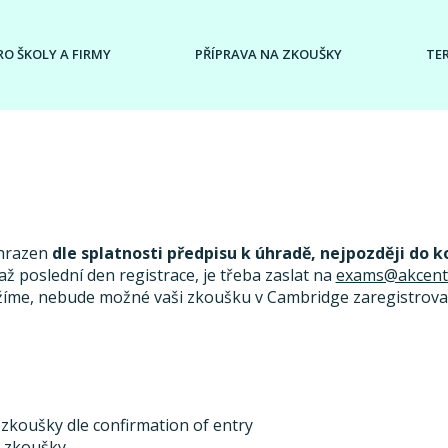
RO ŠKOLY A FIRMY
PŘÍPRAVA NA ZKOUŠKY
TE
uhrazen
dle splatnosti předpisu k úhradě, nejpozději do k
ž poslední den registrace, je třeba zaslat na
exams@akcent
žíme, nebude možné vaši zkoušku v Cambridge zaregistrovat
 zkoušky dle confirmation of entry
u zkoušky