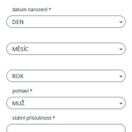
datum narození *
DEN
MĚSÍC
ROK
pohlaví *
MUŽ
státní příslušnost *