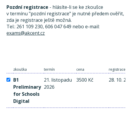
Pozdní registrace
- hlásíte-li se ke zkoušce
v termínu "pozdní registrace" je nutné předem ověřit,
zda je registrace ještě možná.
Tel.: 261 109 230, 606 047 649 nebo e-mail:
exams@akcent.cz
zkouška
termín
cena
registrace a 
B1
21. listopadu
3500 Kč
28. 10. 20
Preliminary
2026
for Schools
Digital