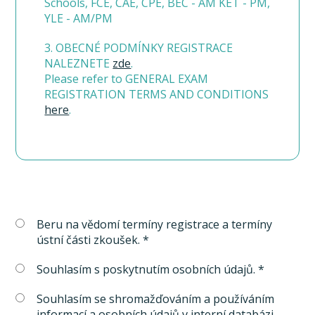
Schools, FCE, CAE, CPE, BEC - AM KET - PM,
YLE - AM/PM
3. OBECNÉ PODMÍNKY REGISTRACE
NALEZNETE
zde
.
Please refer to GENERAL EXAM
REGISTRATION TERMS AND CONDITIONS
here
.
Beru na vědomí termíny registrace a termíny
ústní části zkoušek. *
Souhlasím s poskytnutím osobních údajů. *
Souhlasím se shromažďováním a používáním
informací a osobních údajů v interní databázi