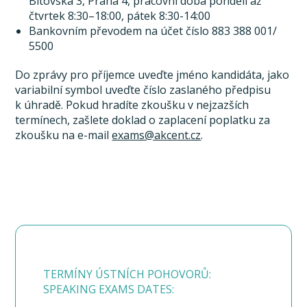
Bítovská 3, Praha 4, pracovní doba pondělí až
čtvrtek 8:30–18:00, pátek 8:30-14:00
Bankovním převodem na účet číslo 883 388 001/
5500
Do zprávy pro příjemce uveďte jméno kandidáta, jako
variabilní symbol uveďte číslo zaslaného předpisu
k úhradě. Pokud hradíte zkoušku v nejzazších
termínech, zašlete doklad o zaplacení poplatku za
zkoušku na e-mail
exams@akcent.cz
.
TERMÍNY ÚSTNÍCH POHOVORŮ:
SPEAKING EXAMS DATES: