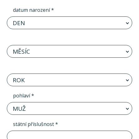
datum narození *
DEN
MĚSÍC
ROK
pohlaví *
MUŽ
státní příslušnost *