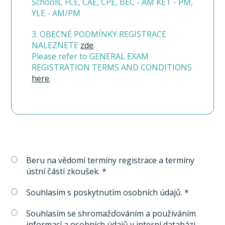
Schools, FCE, CAE, CPE, BEC - AM KET - PM,
YLE - AM/PM
3. OBECNÉ PODMÍNKY REGISTRACE
NALEZNETE
zde
.
Please refer to GENERAL EXAM
REGISTRATION TERMS AND CONDITIONS
here
.
Beru na vědomí termíny registrace a termíny
ústní části zkoušek. *
Souhlasím s poskytnutím osobních údajů. *
Souhlasím se shromažďováním a používáním
informací a osobních údajů v interní databázi