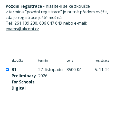
Pozdní registrace
- hlásíte-li se ke zkoušce
v termínu "pozdní registrace" je nutné předem ověřit,
zda je registrace ještě možná.
Tel.: 261 109 230, 606 047 649 nebo e-mail:
exams@akcent.cz
zkouška
termín
cena
registrace a 
B1
27. listopadu
3500 Kč
5. 11. 2026
Preliminary
2026
for Schools
Digital