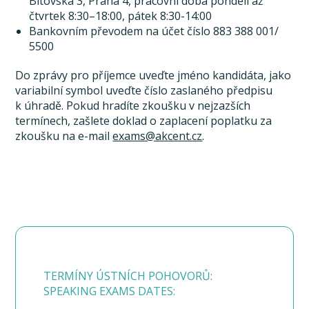
Bítovská 3, Praha 4, pracovní doba pondělí až
čtvrtek 8:30–18:00, pátek 8:30-14:00
Bankovním převodem na účet číslo 883 388 001/
5500
Do zprávy pro příjemce uveďte jméno kandidáta, jako
variabilní symbol uveďte číslo zaslaného předpisu
k úhradě. Pokud hradíte zkoušku v nejzazších
termínech, zašlete doklad o zaplacení poplatku za
zkoušku na e-mail
exams@akcent.cz
.
TERMÍNY ÚSTNÍCH POHOVORŮ:
SPEAKING EXAMS DATES: