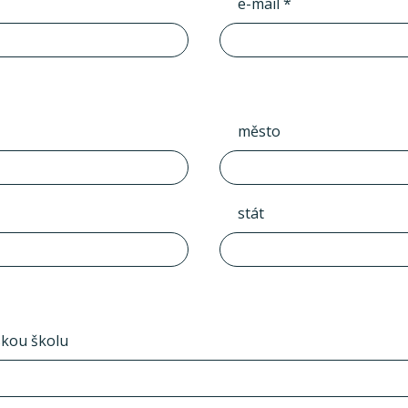
e-mail *
město
stát
skou školu