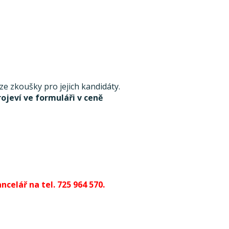
 zkoušky pro jejich kandidáty.
rojeví ve formuláři v ceně
celář na tel. 725 964 570.