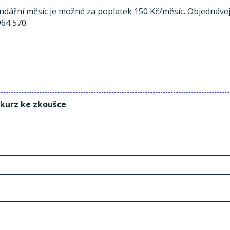
endářní měsíc je možné za poplatek 150 Kč/měsíc. Objednávej
964 570.
 kurz ke zkoušce