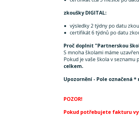
zkoušky DIGITAL:
výsledky 2 týdny po datu zkou
certifikát 6 týdnů po datu zk
Proč doplnit "Partnerskou ško
S mnoha školami máme uzavřenou
Pokud je vaše škola v seznamu pa
celkem.
Upozornění - Pole označená * 
POZOR!
Pokud potřebujete fakturu vyst