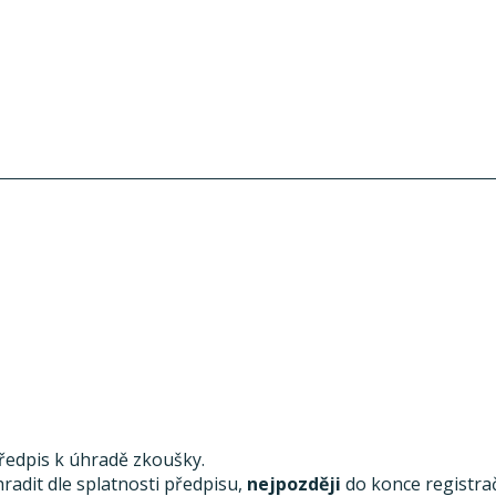
předpis k úhradě zkoušky.
radit dle splatnosti předpisu,
nejpozději
do konce registra