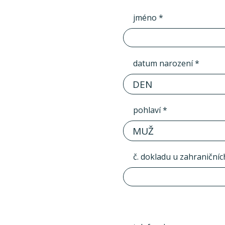
jméno *
datum narození *
DEN
pohlaví *
MUŽ
č. dokladu u zahraničníc