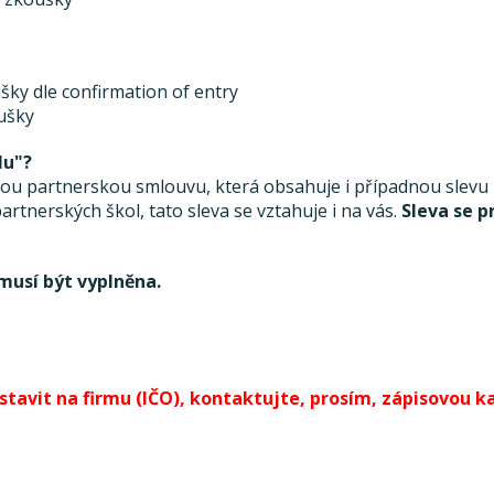
šky dle confirmation of entry
oušky
lu"?
 partnerskou smlouvu, která obsahuje i případnou slevu ze
rtnerských škol, tato sleva se vztahuje i na vás.
Sleva se p
musí být vyplněna.
avit na firmu (IČO), kontaktujte, prosím, zápisovou kan