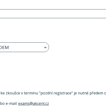
DEM
se ke zkoušce v termínu "pozdní registrace" je nutné předem ov
ebo e-mail:
exams@akcent.cz