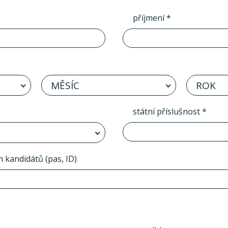
příjmení *
MĚSÍC
ROK
státní příslušnost *
h kandidátů (pas, ID)