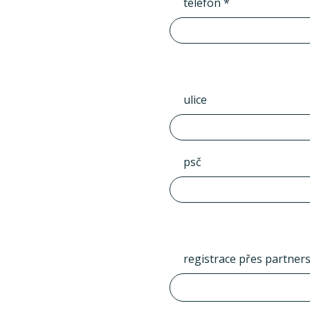
telefon *
ulice
psč
registrace přes partner