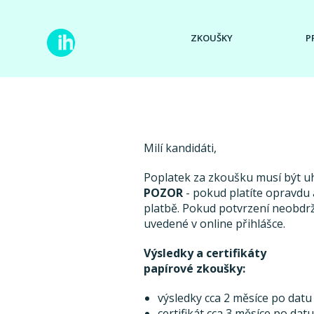
ZKOUŠKY
P
Milí kandidáti,
Poplatek za zkoušku musí být 
POZOR
- pokud platíte opravdu a
platbě. Pokud potvrzení neobdr
uvedené v online přihlášce.
Výsledky a certifikáty
papírové zkoušky:
výsledky cca 2 měsíce po datu
certifikát cca 3 měsíce po dat