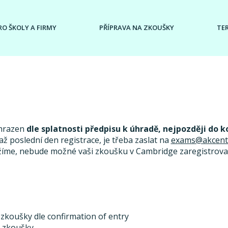
RO ŠKOLY A FIRMY
PŘÍPRAVA NA ZKOUŠKY
TE
uhrazen
dle splatnosti předpisu k úhradě, nejpozději do k
ž poslední den registrace, je třeba zaslat na
exams@akcent
žíme, nebude možné vaši zkoušku v Cambridge zaregistrovat
 zkoušky dle confirmation of entry
u zkoušky