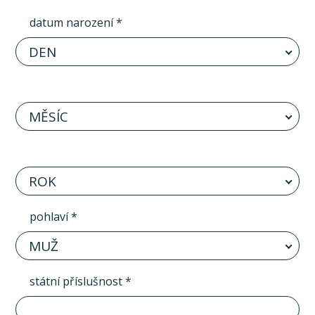
datum narození *
DEN
MĚSÍC
ROK
pohlaví *
MUŽ
státní příslušnost *