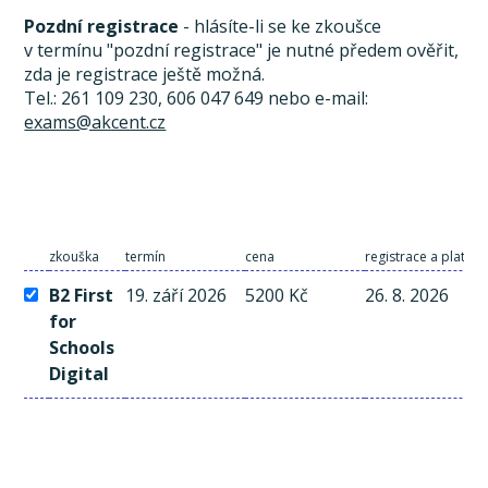
Pozdní registrace
- hlásíte-li se ke zkoušce
v termínu "pozdní registrace" je nutné předem ověřit,
zda je registrace ještě možná.
Tel.: 261 109 230, 606 047 649 nebo e-mail:
exams@akcent.cz
zkouška
termín
cena
registrace a platba
B2 First
19. září 2026
5200 Kč
26. 8. 2026
for
Schools
Digital