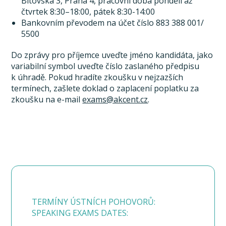
Bítovská 3, Praha 4, pracovní doba pondělí až
čtvrtek 8:30–18:00, pátek 8:30-14:00
Bankovním převodem na účet číslo 883 388 001/
5500
Do zprávy pro příjemce uveďte jméno kandidáta, jako
variabilní symbol uveďte číslo zaslaného předpisu
k úhradě. Pokud hradíte zkoušku v nejzazších
termínech, zašlete doklad o zaplacení poplatku za
zkoušku na e-mail
exams@akcent.cz
.
TERMÍNY ÚSTNÍCH POHOVORŮ:
SPEAKING EXAMS DATES: