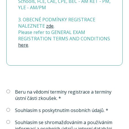
Schools, FCE, CAE, CPE, BEC - AM KET - PM,
YLE - AM/PM
3. OBECNÉ PODMÍNKY REGISTRACE
NALEZNETE
zde
.
Please refer to GENERAL EXAM
REGISTRATION TERMS AND CONDITIONS
here
.
Beru na vědomí termíny registrace a termíny
ústní části zkoušek. *
Souhlasím s poskytnutím osobních údajů. *
Souhlasím se shromažďováním a používáním
informací a osobních údajů v interní databázi