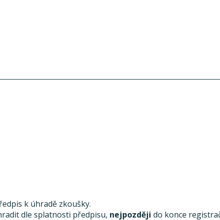
předpis k úhradě zkoušky.
radit dle splatnosti předpisu,
nejpozději
do konce registra