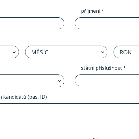
příjmení *
MĚSÍC
ROK
státní příslušnost *
h kandidátů (pas, ID)