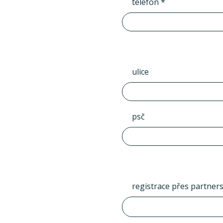
telefon *
ulice
psč
registrace přes partner