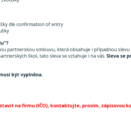
šky dle confirmation of entry
oušky
lu"?
 partnerskou smlouvu, která obsahuje i případnou slevu ze
rtnerských škol, tato sleva se vztahuje i na vás.
Sleva se p
musí být vyplněna.
avit na firmu (IČO), kontaktujte, prosím, zápisovou kan