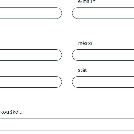
e-mail *
město
stát
skou školu