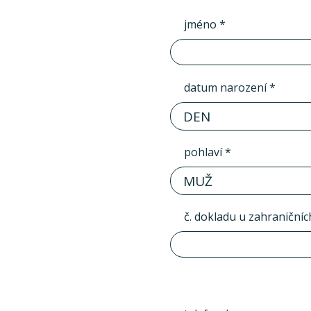
jméno *
datum narození *
DEN
pohlaví *
MUŽ
č. dokladu u zahraničníc