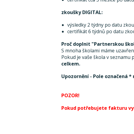
zkoušky DIGITAL:
výsledky 2 týdny po datu zkou
certifikát 6 týdnů po datu zk
Proč doplnit "Partnerskou ško
S mnoha školami máme uzavřenou
Pokud je vaše škola v seznamu pa
celkem.
Upozornění - Pole označená * 
POZOR!
Pokud potřebujete fakturu vyst