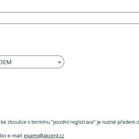
DEM
se ke zkoušce v termínu "pozdní registrace" je nutné předem ov
ebo e-mail:
exams@akcent.cz