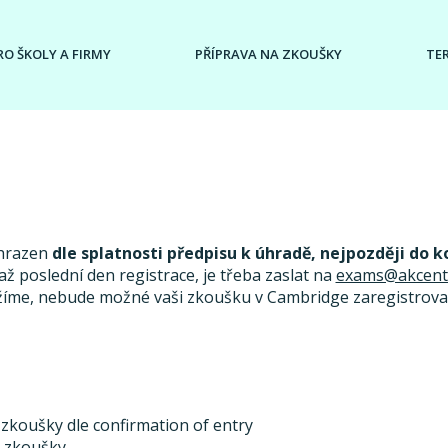
RO ŠKOLY A FIRMY
PŘÍPRAVA NA ZKOUŠKY
TE
uhrazen
dle splatnosti předpisu k úhradě, nejpozději do k
ž poslední den registrace, je třeba zaslat na
exams@akcent
žíme, nebude možné vaši zkoušku v Cambridge zaregistrovat
 zkoušky dle confirmation of entry
u zkoušky