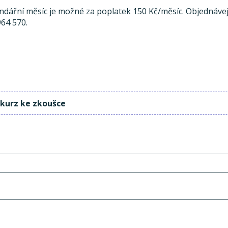
endářní měsíc je možné za poplatek 150 Kč/měsíc. Objednávej
964 570.
 kurz ke zkoušce