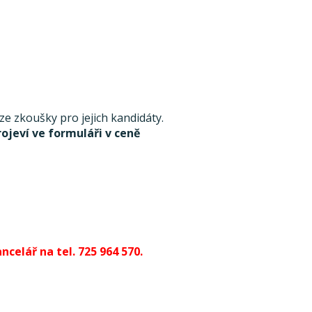
 zkoušky pro jejich kandidáty.
rojeví ve formuláři v ceně
celář na tel. 725 964 570.