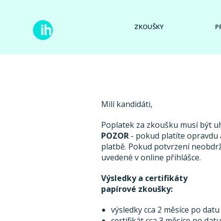
ZKOUŠKY
P
Milí kandidáti,
Poplatek za zkoušku musí být 
POZOR
- pokud platíte opravdu a
platbě. Pokud potvrzení neobdr
uvedené v online přihlášce.
Výsledky a certifikáty
papírové zkoušky:
výsledky cca 2 měsíce po datu
certifikát cca 3 měsíce po dat