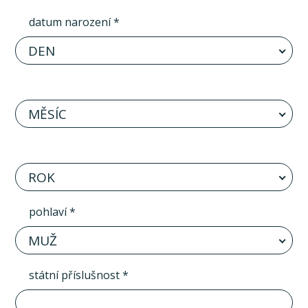
datum narození *
DEN
MĚSÍC
ROK
pohlaví *
MUŽ
státní příslušnost *