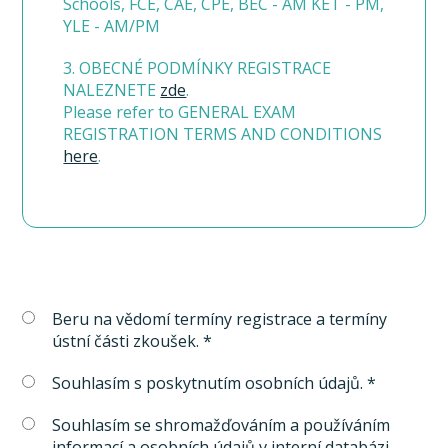
Schools, FCE, CAE, CPE, BEC - AM KET - PM,
YLE - AM/PM
3. OBECNÉ PODMÍNKY REGISTRACE
NALEZNETE
zde
.
Please refer to GENERAL EXAM
REGISTRATION TERMS AND CONDITIONS
here
.
Beru na vědomí termíny registrace a termíny
ústní části zkoušek. *
Souhlasím s poskytnutím osobních údajů. *
Souhlasím se shromažďováním a používáním
informací a osobních údajů v interní databázi