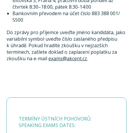
Bítovská 3, Praha 4, pracovní doba pondělí až
čtvrtek 8:30–18:00, pátek 8:30-14:00
Bankovním převodem na účet číslo 883 388 001/
5500
Do zprávy pro příjemce uveďte jméno kandidáta, jako
variabilní symbol uveďte číslo zaslaného předpisu
k úhradě. Pokud hradíte zkoušku v nejzazších
termínech, zašlete doklad o zaplacení poplatku za
zkoušku na e-mail
exams@akcent.cz
.
TERMÍNY ÚSTNÍCH POHOVORŮ:
SPEAKING EXAMS DATES: