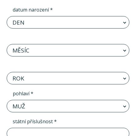
datum narození *
DEN
MĚSÍC
ROK
pohlaví *
MUŽ
státní příslušnost *