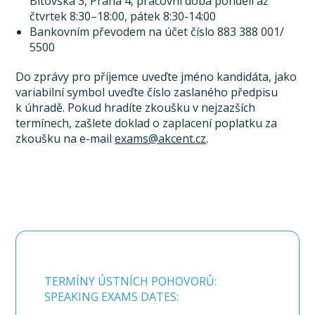
Bítovská 3, Praha 4, pracovní doba pondělí až
čtvrtek 8:30–18:00, pátek 8:30-14:00
Bankovním převodem na účet číslo 883 388 001/
5500
Do zprávy pro příjemce uveďte jméno kandidáta, jako
variabilní symbol uveďte číslo zaslaného předpisu
k úhradě. Pokud hradíte zkoušku v nejzazších
termínech, zašlete doklad o zaplacení poplatku za
zkoušku na e-mail
exams@akcent.cz
.
TERMÍNY ÚSTNÍCH POHOVORŮ:
SPEAKING EXAMS DATES: