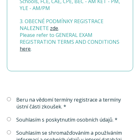
Schools, FCE, CAE, CPE, BEC - AM KET - PM,
YLE - AM/PM
3. OBECNÉ PODMÍNKY REGISTRACE
NALEZNETE
zde
.
Please refer to GENERAL EXAM
REGISTRATION TERMS AND CONDITIONS
here
.
Beru na vědomí termíny registrace a termíny
ústní části zkoušek. *
Souhlasím s poskytnutím osobních údajů. *
Souhlasím se shromažďováním a používáním
informací a osobních údajů v interní databázi