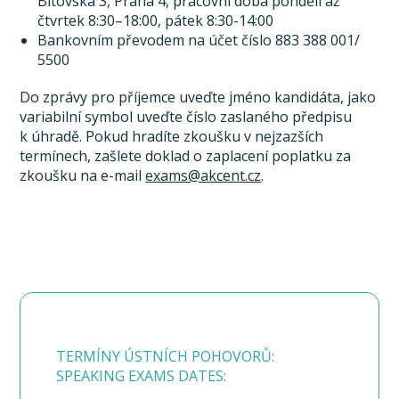
Bítovská 3, Praha 4, pracovní doba pondělí až
čtvrtek 8:30–18:00, pátek 8:30-14:00
Bankovním převodem na účet číslo 883 388 001/
5500
Do zprávy pro příjemce uveďte jméno kandidáta, jako
variabilní symbol uveďte číslo zaslaného předpisu
k úhradě. Pokud hradíte zkoušku v nejzazších
termínech, zašlete doklad o zaplacení poplatku za
zkoušku na e-mail
exams@akcent.cz
.
TERMÍNY ÚSTNÍCH POHOVORŮ:
SPEAKING EXAMS DATES: