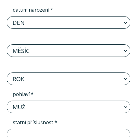
datum narození *
DEN
MĚSÍC
ROK
pohlaví *
MUŽ
státní příslušnost *