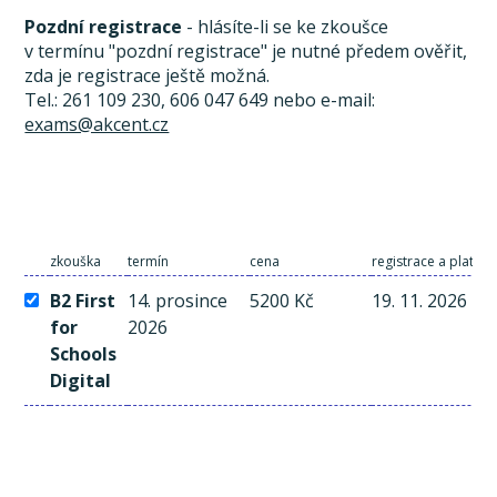
Pozdní registrace
- hlásíte-li se ke zkoušce
v termínu "pozdní registrace" je nutné předem ověřit,
zda je registrace ještě možná.
Tel.: 261 109 230, 606 047 649 nebo e-mail:
exams@akcent.cz
zkouška
termín
cena
registrace a platba
B2 First
14. prosince
5200 Kč
19. 11. 2026
for
2026
Schools
Digital