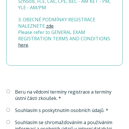
Schools, FCE, CAE, CPE, BEC - AM KET - PM,
YLE - AM/PM
3. OBECNÉ PODMÍNKY REGISTRACE
NALEZNETE
zde
.
Please refer to GENERAL EXAM
REGISTRATION TERMS AND CONDITIONS
here
.
Beru na vědomí termíny registrace a termíny
ústní části zkoušek. *
Souhlasím s poskytnutím osobních údajů. *
Souhlasím se shromažďováním a používáním
informací a osobních údajů v interní databázi