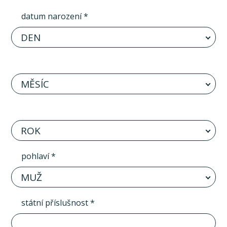
datum narození *
DEN
MĚSÍC
ROK
pohlaví *
MUŽ
státní příslušnost *