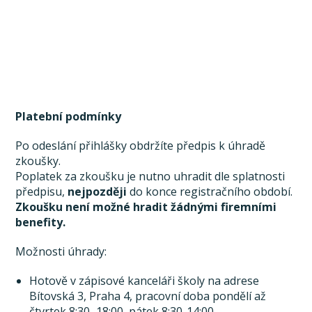
Platební podmínky
Po odeslání přihlášky obdržíte předpis k úhradě
zkoušky.
Poplatek za zkoušku je nutno uhradit dle splatnosti
předpisu,
nejpozději
do konce registračního období.
Zkoušku není možné hradit žádnými firemními
benefity.
Možnosti úhrady:
Hotově v zápisové kanceláři školy na adrese
Bítovská 3, Praha 4, pracovní doba pondělí až
čtvrtek 8:30–18:00, pátek 8:30-14:00