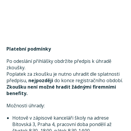
Platební podmínky
Po odeslání přihlášky obdržíte předpis k úhradě
zkoušky.
Poplatek za zkoušku je nutno uhradit dle splatnosti
předpisu,
nejpozději
do konce registračního období.
Zkoušku není možné hradit žádnými firemními
benefity.
Možnosti úhrady:
Hotově v zápisové kanceláři školy na adrese
Bítovská 3, Praha 4, pracovní doba pondělí až
čtvrtek 8:30–18:00, pátek 8:30-14:00