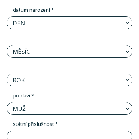
datum narození *
DEN
MĚSÍC
ROK
pohlaví *
MUŽ
státní příslušnost *