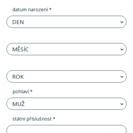
datum narození *
DEN
MĚSÍC
ROK
pohlaví *
MUŽ
státní příslušnost *