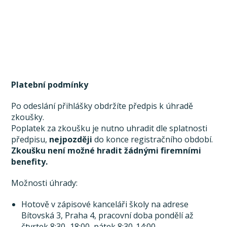
Platební podmínky
Po odeslání přihlášky obdržíte předpis k úhradě
zkoušky.
Poplatek za zkoušku je nutno uhradit dle splatnosti
předpisu,
nejpozději
do konce registračního období.
Zkoušku není možné hradit žádnými firemními
benefity.
Možnosti úhrady:
Hotově v zápisové kanceláři školy na adrese
Bítovská 3, Praha 4, pracovní doba pondělí až
čtvrtek 8:30–18:00, pátek 8:30-14:00