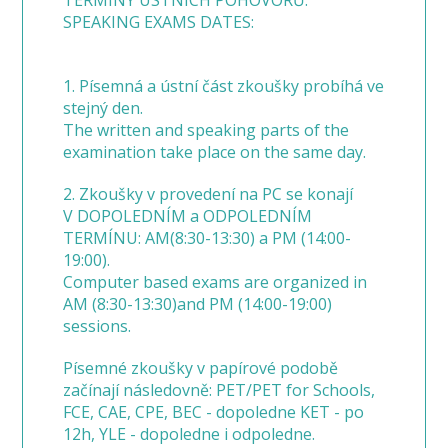
TERMÍNY ÚSTNÍCH POHOVORŮ:
SPEAKING EXAMS DATES:
1. Písemná a ústní část zkoušky probíhá ve
stejný den.
The written and speaking parts of the
examination take place on the same day.
2. Zkoušky v provedení na PC se konají
V DOPOLEDNÍM a ODPOLEDNÍM
TERMÍNU: AM(8:30-13:30) a PM (14:00-
19:00).
Computer based exams are organized in
AM (8:30-13:30)and PM (14:00-19:00)
sessions.
Písemné zkoušky v papírové podobě
začínají následovně: PET/PET for Schools,
FCE, CAE, CPE, BEC - dopoledne KET - po
12h, YLE - dopoledne i odpoledne.