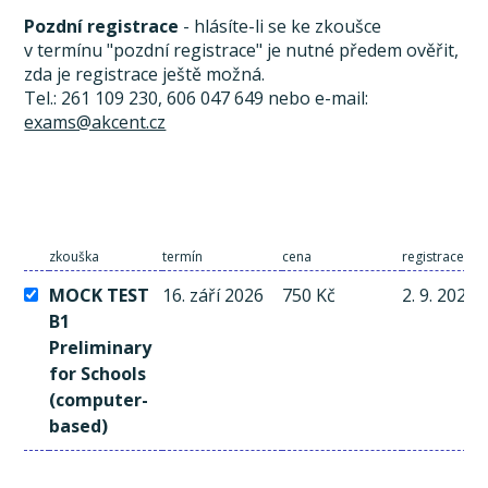
Pozdní registrace
- hlásíte-li se ke zkoušce
v termínu "pozdní registrace" je nutné předem ověřit,
zda je registrace ještě možná.
Tel.: 261 109 230, 606 047 649 nebo e-mail:
exams@akcent.cz
zkouška
termín
cena
registrace a 
MOCK TEST
16. září 2026
750 Kč
2. 9. 2026
B1
Preliminary
for Schools
(computer-
based)