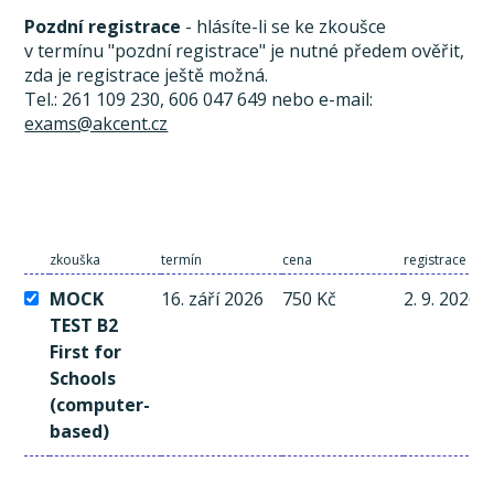
Pozdní registrace
- hlásíte-li se ke zkoušce
v termínu "pozdní registrace" je nutné předem ověřit,
zda je registrace ještě možná.
Tel.: 261 109 230, 606 047 649 nebo e-mail:
exams@akcent.cz
zkouška
termín
cena
registrace a p
MOCK
16. září 2026
750 Kč
2. 9. 2026
TEST B2
First for
Schools
(computer-
based)