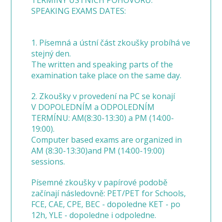
TERMÍNY ÚSTNÍCH POHOVORŮ:
SPEAKING EXAMS DATES:
1. Písemná a ústní část zkoušky probíhá ve
stejný den.
The written and speaking parts of the
examination take place on the same day.
2. Zkoušky v provedení na PC se konají
V DOPOLEDNÍM a ODPOLEDNÍM
TERMÍNU: AM(8:30-13:30) a PM (14:00-
19:00).
Computer based exams are organized in
AM (8:30-13:30)and PM (14:00-19:00)
sessions.
Písemné zkoušky v papírové podobě
začínají následovně: PET/PET for Schools,
FCE, CAE, CPE, BEC - dopoledne KET - po
12h, YLE - dopoledne i odpoledne.